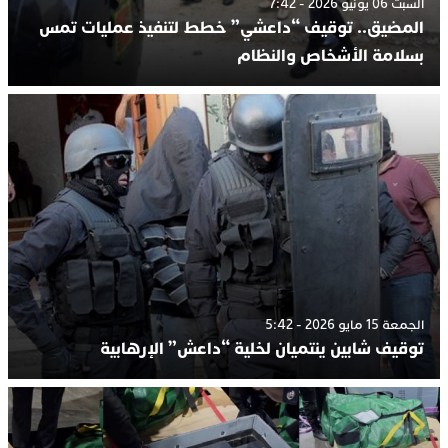
السبت 06 يونيو 2026 - 7:42
المضيق.. توقيف “داعشي” خطط لتنفيذ عمليات تمس
بسلامة الأشخاص والنظام
الجمعة 15 مايو 2026 - 5:42
توقيف شابين ينتميان لخلية “داعش” الإرهابية