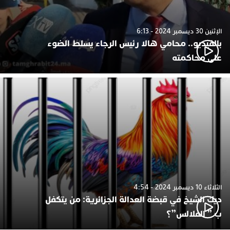
الإثنين 30 ديسمبر 2024 - 6:13
بالفيديو.. محامي هالا رئيس الرجاء يسلط الضوء
على محاكمته
الثلاثاء 10 ديسمبر 2024 - 4:54
ديك الشيخ في قبضة العدالة الجزائرية: من يتكفل
ب ” الفلالس”؟