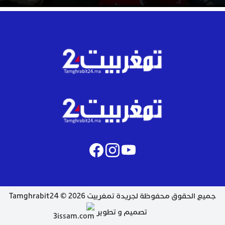
جميع الحقوق محفوظة لجريدة تمغربيت 2026 © Tamghrabit24
تصميم و تطوير