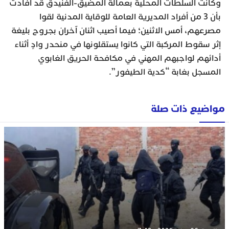
وكانت السلطات المحلية بعمالة المضيق-الفنيدق قد افادت
بأن 3 من أفراد المديرية العامة للوقاية المدنية لقوا
مصرعهم، أمس الاثنين؛ فيما أصيب اثنان آخران بجروح بليغة
إثر سقوط المركبة التي كانوا يستقلونها في منحدر وادٍ أثناء
أدائهم لواجبهم المهني في مكافحة الحريق الغابوي
المسجل بغابة “كدية الطيفور”.
مواضيع ذات صلة