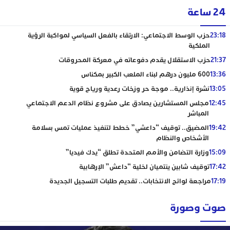
24 ساعة
23:18
حزب الوسط الاجتماعي: الارتقاء بالفعل السياسي لمواكبة الرؤية
الملكية
21:37
حزب الاستقلال يقدم دفوعاته في معركة المحروقات
13:36
600 مليون درهم لبناء الملعب الكبير بمكناس
13:05
نشرة إنذارية.. موجة حر وزخات رعدية ورياح قوية
12:45
مجلس المستشارين يصادق على مشروع نظام الدعم الاجتماعي
المباشر
19:42
المضيق.. توقيف “داعشي” خطط لتنفيذ عمليات تمس بسلامة
الأشخاص والنظام
15:09
وزارة التضامن والأمم المتحدة تطلق “يدك فيديا”
17:42
توقيف شابين ينتميان لخلية “داعش” الإرهابية
17:19
مراجعة لوائح الانتخابات.. تقديم طلبات التسجيل الجديدة
صوت وصورة