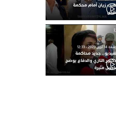
نقيب زيان أمام محكمة
نقض
1 أبريل 2023 - 12:33
لفيديو.. جديد محاكمة
دكتور التازي والدفاع يوضح
اصيل مثيرة