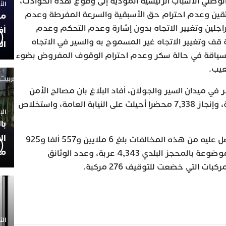
 الوطني الأسباب الرئيسية المؤدية إلى وقوع ‏هذه الحوادث،
الأربعاء
سائقين وعدم احترام حق الأسبقية ‏والسرعة المفرطة وعدم
مح
راجلين وتغيير الاتجاه بدون ‏إشارة وعدم التحكم وعدم
أف
ف وتغيير الاتجاه غير ‏المسموح به والسير في الاتجاه
ال
لسياقة في حالة سكر ‏وعدم احترام الوقوف المفروض بضوء
يب.‏
ي ميدان السير والجولان، أفاد البلاغ بأن ‏مصالح الأمن
تمكنت من تسجيل 38,301 مخالفة، وإنجاز 7,338 محضرا أحيلت ‏على النيابة العامة، واستخلاص
الإثنين 30
با
ال
وأشار البلاغ إلى أن المبلغ المتحصل عليه من هذه المخالفات بلغ 6 ملايين ‏و557 ألفا و925
مح
درهما، فيما بلغ عدد العربات الموضوعة بالمحجز البلدي 4,343 ‏عربة، وعدد الوثائق
الثلاثاء 0