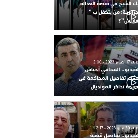
ك الشيخ في قبضة العدالة
جزائرية: من يتكفل ب ”
فلالس”؟
1 أكتوبر 2023 - 2:00
لفيديو.. المحامي أجياش
شف تفاصيل المحاكمة في
يحة تذاكر المونديال
30 مايو 2023 - 2:17
لفيديو.. تفاصيل قضية