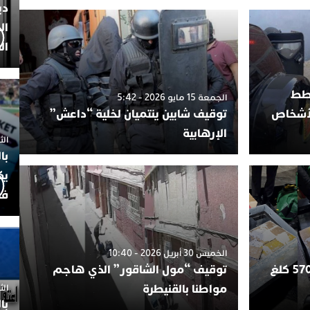
دي
ال
ال
خطط
الجمعة 15 مايو 2026 - 5:42
لأشخاص
توقيف شابين ينتميان لخلية “داعش”
الإرهابية
الثلاثاء 7
با
يك
فض
الخميس 30 أبريل 2026 - 10:40
طنجة.. إحباط محاولة تهريب 570 كلغ
توقيف “مول الشاقور” الذي هاجم
مواطنا بالقنيطرة
الثلاثاء 
با