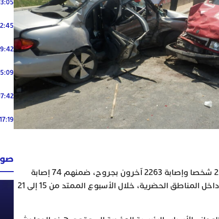
13:05
12:45
19:42
15:09
17:42
17:19
صوت
تسببت حوادث السير في مصرع 20 شخصا وإصابة 2263 ‏آخرون بجروح، ضمنهم 74 إصابة
بليغة، من خلال 1622 حادثة سير داخل المناطق ‏الحضرية، خلال الأسبوع الممتد من 15 إلى 21