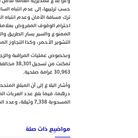
وعزا بلاغ للمديرية العامة للأمن
حسب ترتيبها، إلى عدم انتباه ال
ترك مسافة الأمان وعدم انتباه ال
احترام الوقوف المفروض بعلامة ق
الممنوع والسير يسار الطريق وا
التشوير الأحمر، وكذا التجاوز المع
وبخصوص عمليات المراقبة والزجر ف
30,963 غرامة صلحية. ‏
المسحوبة 7,338 وثيقة، وعدد المركبات التي خضعت للتوقيف ‏‏276 مركبة.‏
مواضيع ذات صلة