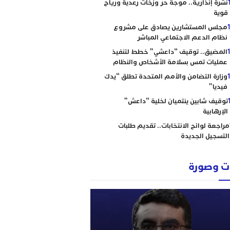
نشرة إنذارية.. موجة حر وزخات رعدية ورياح
قوية
مجلس المستشارين يصادق على مشروع
نظام الدعم الاجتماعي المباشر
المضيق.. توقيف “داعشي” خطط لتنفيذ
عمليات تمس بسلامة الأشخاص والنظام
وزارة التضامن والأمم المتحدة تطلق “يدك
فيديا”
توقيف شابين ينتميان لخلية “داعش”
الإرهابية
مراجعة لوائح الانتخابات.. تقديم طلبات
التسجيل الجديدة
 وصورة