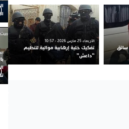
ال
ال
الأربعاء 25 مارس 2026 - 10:57
 سائق
تفكيك خلية إرهابية موالية لتنظيم
الجمعة 4
“داعش”
با
ال
تف