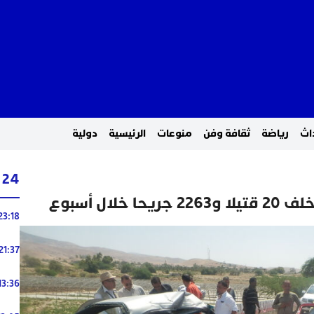
اث
رياضة
ثقافة وفن
منوعات
الرئيسية
دولية
24 ساعة
لال أسبوع
23:18
21:37
13:36