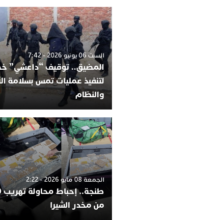
السبت 06 يونيو 2026 - 7:42
المضيق.. توقيف “داعشي” 
لتنفيذ عمليات تمس بسلامة ا
والنظام
الجمعة 08 مايو 2026 - 2:22
من مخدر الشيرا