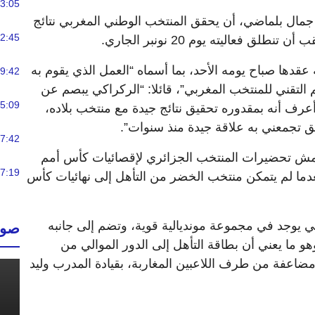
3:05
جمال بلماضي، أن يحقق المنتخب الوطني المغربي نتائج
2:45
ق فعاليته يوم 20 نونبر الجاري.
قدها صباح يومه الأحد، بما أسماه “العمل الذي يقوم به
9:42
التقني للمنتخب المغربي”، قائلا: “الركراكي يبصم عن
5:09
رف أنه بمقدوره تحقيق نتائج جيدة مع منتخب بلاده،
ق تجمعني به علاقة جيدة منذ سنوات”.
7:42
امش تحضيرات المنتخب الجزائري لإقصائيات كأس أمم
7:19
ا “الكوت ديفوار 2023″، بعدما لم يتمكن منتخب الخضر من التأهل إلى نهائيات كأس
ي يوجد في مجموعة مونديالية قوية، وتضم إلى جانبه
صوت
وهو ما يعني أن بطاقة التأهل إلى الدور الموالي من
اعفة من طرف اللاعبين المغاربة، بقيادة المدرب وليد