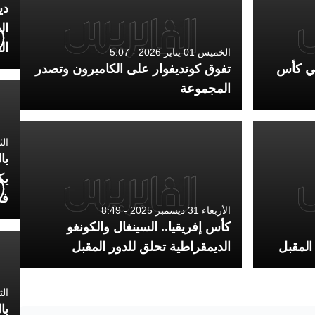
دي
ال
ال
الخميس 01 يناير 2026 - 5:07
ئي كأس
تفوق كوتديفوار على الكاميرون وتصدر
المجموعة
الثلاثاء 7
با
يك
فض
الأربعاء 31 ديسمبر 2025 - 8:49
كأس إفريقيا.. السينغال والكونغو
 المقبل
الديمقراطية تحلق للدور المقبل
الثلاثاء 
با