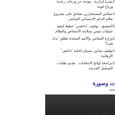
1
نشرة إنذارية.. موجة حر وزخات رعدية
ورياح قوية
1
مجلس المستشارين يصادق على مشروع
نظام الدعم الاجتماعي المباشر
1
المضيق.. توقيف “داعشي” خطط لتنفيذ
عمليات تمس بسلامة الأشخاص والنظام
1
وزارة التضامن والأمم المتحدة تطلق “يدك
فيديا”
1
توقيف شابين ينتميان لخلية “داعش”
الإرهابية
1
مراجعة لوائح الانتخابات.. تقديم طلبات
التسجيل الجديدة
 وصورة