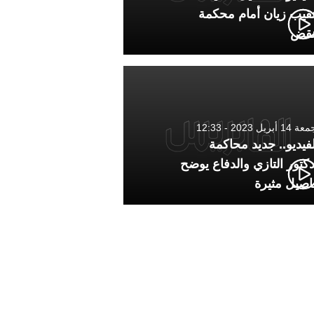
نقيب زيان أمام محكمة
نقض
1 أبريل 2023 - 12:33
لفيديو.. جديد محاكمة
دكتور التازي والدفاع يوضح
اصيل مثيرة