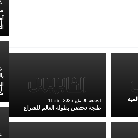
الأربعاء
مح
أف
ال
الإثنين 0
با
ال
مح
لمية
الجمعة 08 مايو 2026 - 11:55
طنجة تحتضن بطولة العالم للشراع
الثلاثاء 0