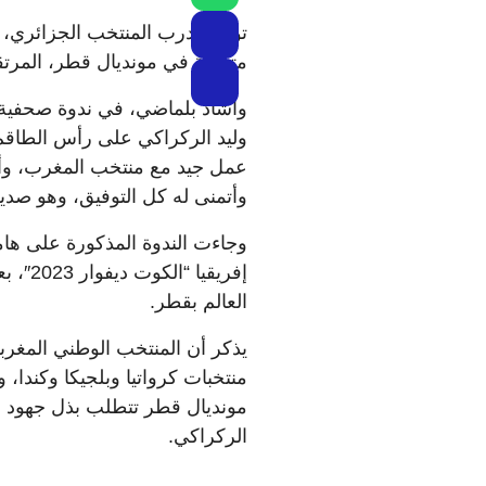
توقع مدرب المنتخب الجزائري، 
متميزة في مونديال قطر، المرتقب أن تنطل
وأشاد بلماضي، في ندوة صحفية ع
وليد الركراكي على رأس الطاقم 
عمل جيد مع منتخب المغرب، وأع
وأتمنى له كل التوفيق، وهو صدي
وجاءت الندوة المذكورة على ه
إفريقي
العالم بقطر.
يذكر أن المنتخب الوطني المغرب
منتخبات كرواتيا وبلجيكا وكندا، 
مونديال قطر تتطلب بذل جهود مض
الركراكي.