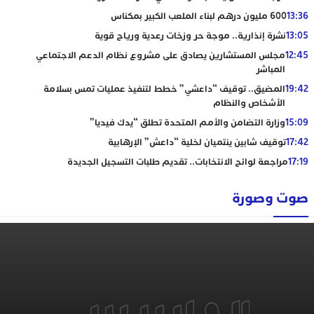
13:36
600 مليون درهم لبناء الملعب الكبير بمكناس
13:05
نشرة إنذارية.. موجة حر وزخات رعدية ورياح قوية
12:45
مجلس المستشارين يصادق على مشروع نظام الدعم الاجتماعي
المباشر
19:42
المضيق.. توقيف “داعشي” خطط لتنفيذ عمليات تمس بسلامة
الأشخاص والنظام
15:09
وزارة التضامن والأمم المتحدة تطلق “يدك فيديا”
17:42
توقيف شابين ينتميان لخلية “داعش” الإرهابية
17:19
مراجعة لوائح الانتخابات.. تقديم طلبات التسجيل الجديدة
صوت وصورة