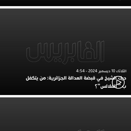
الثلاثاء 10 ديسمبر 2024 - 4:54
ديك الشيخ في قبضة العدالة الجزائرية: من يتكفل
ب ” الفلالس”؟