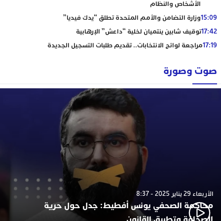
الأشخاص والنظام
15:09
وزارة التضامن والأمم المتحدة تطلق “يدك فيديا”
17:42
توقيف شابين ينتميان لخلية “داعش” الإرهابية
17:19
مراجعة لوائح الانتخابات.. تقديم طلبات التسجيل الجديدة
صوت وصورة
الأربعاء 29 يناير 2025 - 8:37
محاكمة الصحفي يونس أفطيط: جدل حول حرية
الصحافة وتطبيق القانون