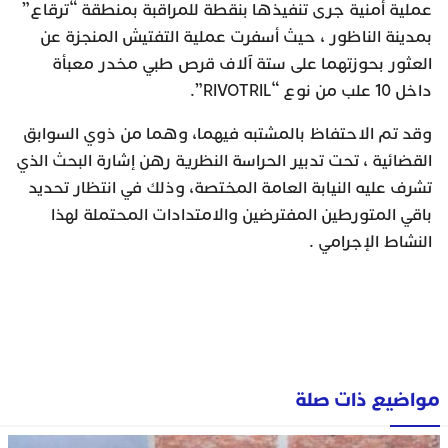
عملية أمنية جرى تنفيذها بنقطة للمراقبة بمنطقة “ترقاع”
بمدينة الناظور ، حيث أسفرت عملية التفتيش المنجزة عن
العثور بحوزتهما على ستة آلاف قرص طبي مخدر معبأة
داخل 10 علب من نوع “RIVOTRIL”.
وقد تم الاحتفاظ بالمشتبه فيهما، وهما من ذوي السوابق
القضائية ، تحت تدبير الحراسة النظرية رهن إشارة البحث الذي
تشرف عليه النيابة العامة المختصة، وذلك في انتظار تحديد
باقي المتورطين المفترضين والامتدادات المحتملة لهذا
النشاط الإجرامي .
مواضيع ذات صلة