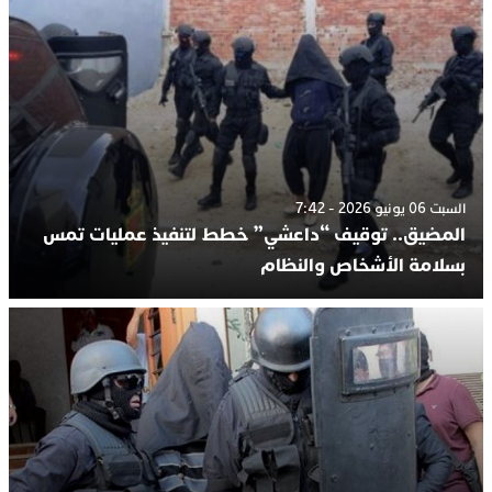
السبت 06 يونيو 2026 - 7:42
المضيق.. توقيف “داعشي” خطط لتنفيذ عمليات تمس
بسلامة الأشخاص والنظام