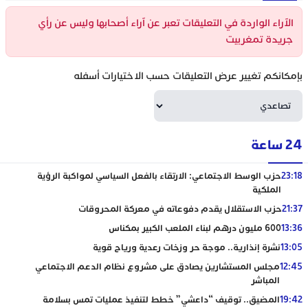
الآراء الواردة في التعليقات تعبر عن آراء أصحابها وليس عن رأي
جريدة تمغربيت
بإمكانكم تغيير عرض التعليقات حسب الاختيارات أسفله
24 ساعة
23:18
حزب الوسط الاجتماعي: الارتقاء بالفعل السياسي لمواكبة الرؤية
الملكية
21:37
حزب الاستقلال يقدم دفوعاته في معركة المحروقات
13:36
600 مليون درهم لبناء الملعب الكبير بمكناس
13:05
نشرة إنذارية.. موجة حر وزخات رعدية ورياح قوية
12:45
مجلس المستشارين يصادق على مشروع نظام الدعم الاجتماعي
المباشر
19:42
المضيق.. توقيف “داعشي” خطط لتنفيذ عمليات تمس بسلامة