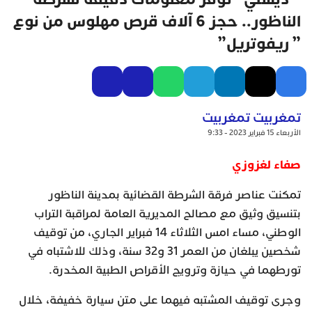
الناظور.. حجز 6 آلاف قرص مهلوس من نوع
” ريفوتريل”
تمغربيت تمغربيت
الأربعاء 15 فبراير 2023 - 9:33
صفاء لغزوزي
تمكنت عناصر فرقة الشرطة القضائية بمدينة الناظور
بتنسيق وثيق مع مصالح المديرية العامة لمراقبة التراب
الوطني، مساء امس الثلاثاء 14 فبراير الجاري، من توقيف
شخصين يبلغان من العمر 31 و32 سنة، وذلك للاشتباه في
تورطهما في حيازة وترويج الأقراص الطبية المخدرة.
وجرى توقيف المشتبه فيهما على متن سيارة خفيفة، خلال