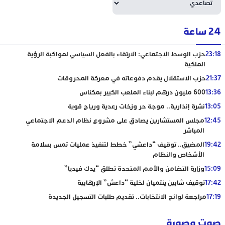
24 ساعة
23:18
حزب الوسط الاجتماعي: الارتقاء بالفعل السياسي لمواكبة الرؤية
الملكية
21:37
حزب الاستقلال يقدم دفوعاته في معركة المحروقات
13:36
600 مليون درهم لبناء الملعب الكبير بمكناس
13:05
نشرة إنذارية.. موجة حر وزخات رعدية ورياح قوية
12:45
مجلس المستشارين يصادق على مشروع نظام الدعم الاجتماعي
المباشر
19:42
المضيق.. توقيف “داعشي” خطط لتنفيذ عمليات تمس بسلامة
الأشخاص والنظام
15:09
وزارة التضامن والأمم المتحدة تطلق “يدك فيديا”
17:42
توقيف شابين ينتميان لخلية “داعش” الإرهابية
17:19
مراجعة لوائح الانتخابات.. تقديم طلبات التسجيل الجديدة
صوت وصورة