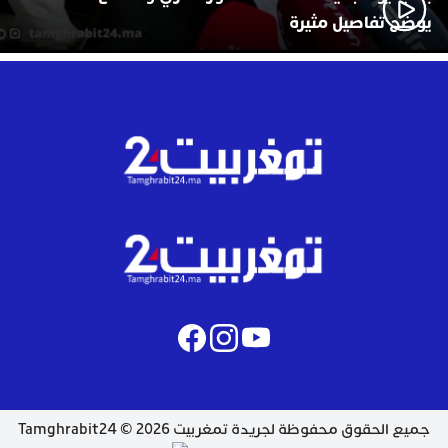
يوضح تفاصيل مثيرة
جميع الحقوق محفوظة لجريدة تمغربيت 2026 © Tamghrabit24