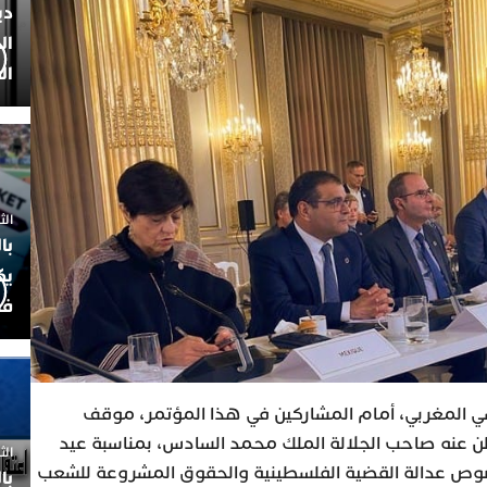
دي
ال
ال
الثلاثاء 7
با
يك
فض
سي المغربي، أمام المشاركين في هذا المؤتمر، موقف
علن عنه صاحب الجلالة الملك محمد السادس، بمناسبة عيد
الثلاثاء 
وم 29 يوليوز 2023، بخصوص عدالة القضية الفلسطينية والحقوق المشروعة للشعب
با