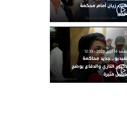
نقيب زيان أمام محكمة
نقض
1 أبريل 2023 - 12:33
لفيديو.. جديد محاكمة
دكتور التازي والدفاع يوضح
اصيل مثيرة