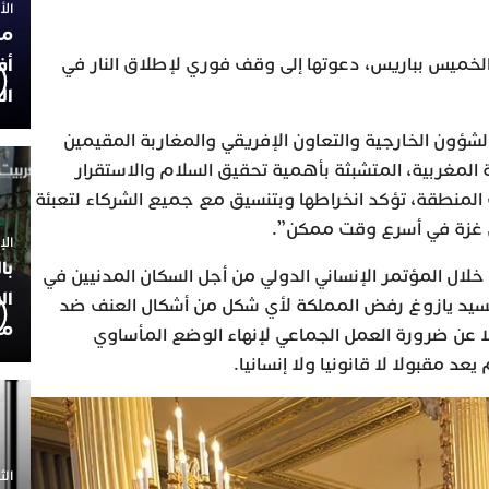
الأربعاء
مح
لخميس بباريس، دعوتها إلى وقف فوري لإطلاق النار في
أف
ال
 الشؤون الخارجية والتعاون الإفريقي والمغاربة المقيمين
ة المغربية، المتشبثة بأهمية تحقيق السلام والاستقرار
لمنطقة، تؤكد انخراطها وبتنسيق مع جميع الشركاء لتعبئة
ي غزة في أسرع وقت ممكن”.
الإثنين 30
با
لال المؤتمر الإنساني الدولي من أجل السكان المدنيين في
ال
 السيد يازوغ رفض المملكة لأي شكل من أشكال العنف ضد
مح
 عن ضرورة العمل الجماعي لإنهاء الوضع المأساوي
عد مقبولا لا قانونيا ولا إنسانيا.
الثلاثاء 0