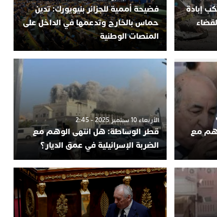
كب إبادة
فضيحة أممية للجزائر بنيويورك: تدين
لقضاء
حماس بالخارج وتدعمها في الداخل على
المنصات الوطنية
الأربعاء 10 سبتمبر 2025 - 2:45
لوهم مع
قطر الوساطة: هل انتهى الوهم مع
الضربة الإسرائيلية في عمق الديار؟