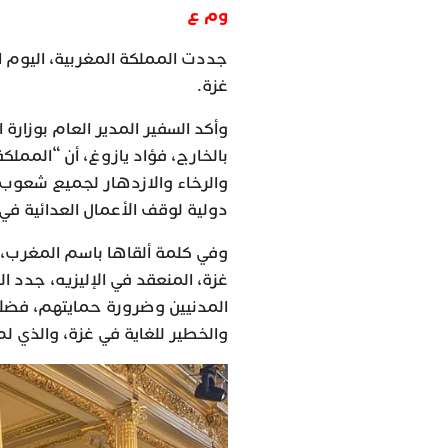
وم ع
جددت المملكة المغربية، اليوم ا
غزة.
وأكد السفير المدير العام بوزارة
بالخارج، فؤاد يازوغ، أن “المملك
والرخاء والازدهار لجميع شعوب ا
دولية لوقف الأعمال العدائية ف
وفي كلمة ألقاها باسم المغرب، خ
غزة، المنعقد في الإليزيه، جدد
المدنيين وضرورة حمايتهم، فضلا
والخطير للغاية في غزة، والذي لم ي