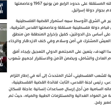
الفلسطيني الشقيق في إقامة دولته المستقلة على حدود الرابع من يونيو 1967 وعاصمتها
ال
 بجوار دولة إسرائيل.
ال
 في الشرق الأوسط سببه استمرار القضية الفلسطينية
ن قيام دولة فلسطينية مستقلة وعاصمتها القدس الشرقية،
وعلى أساس حل الدولتين، كفيل بإخراج المنطقة من منطق
العيش المشترك في أمن وسلام وفي كنف الازدهار والرخاء.
الجمعة 4
با
ا الهدف، يتعين على المجتمع الدولي التعجيل بإيجاد أفق
ال
العادل والشامل، ويضمن الأمن والاستقرار لجميع شعوب
تف
ة للشعب الفلسطيني، أشار المتحدث إلى أنه في إطار التزام
، رئيس لجنة القدس، الثابت لفائدة القضية الفلسطينية،
 23 أكتوبر تعليماته السامية من أجل إرسال مساعدات إنسانية عاجلة للسكان
ن المواد الغدائية والمستلزمات الطبية والمياه، حيث تم
معبر رفح.