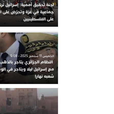
لجنة تحقيق أممية: إسرائيل ترت
جماعية في غزة وتحرّض على ا
على الفلسطينيين
الخميس 11 سبتمبر 2025 - 5:08
النظام الجزائري يتاجر بالذهب
مع إسرائيل ليلا ويتاجر في ا
شعبه نهارا