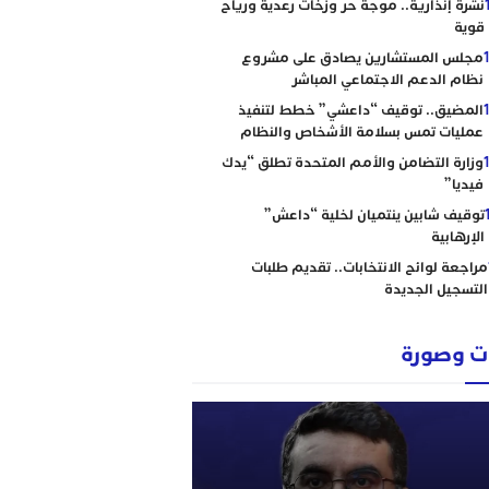
نشرة إنذارية.. موجة حر وزخات رعدية ورياح
قوية
مجلس المستشارين يصادق على مشروع
نظام الدعم الاجتماعي المباشر
المضيق.. توقيف “داعشي” خطط لتنفيذ
عمليات تمس بسلامة الأشخاص والنظام
وزارة التضامن والأمم المتحدة تطلق “يدك
فيديا”
توقيف شابين ينتميان لخلية “داعش”
الإرهابية
مراجعة لوائح الانتخابات.. تقديم طلبات
التسجيل الجديدة
 وصورة