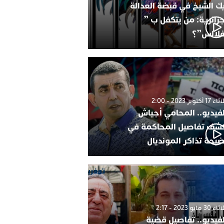
ك الشيخ في قبضة العدالة
جزائرية: من يتكفل ب ”
فلالس”؟
1 أكتوبر 2023 - 2:00
لفيديو.. المحامي أجياش
شف تفاصيل المحاكمة في
يحة تذاكر المونديال
30 مايو 2023 - 2:17
لفيديو.. تفاصيل قضية