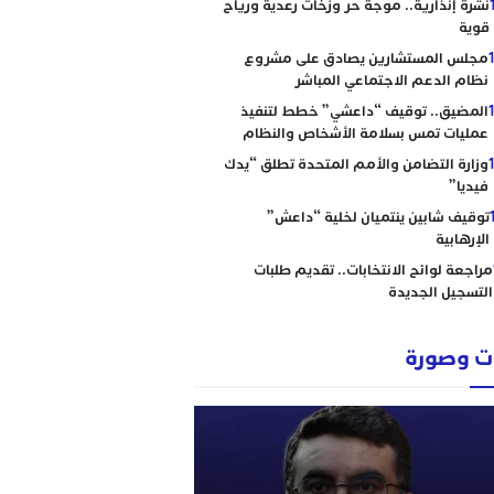
نشرة إنذارية.. موجة حر وزخات رعدية ورياح
قوية
مجلس المستشارين يصادق على مشروع
نظام الدعم الاجتماعي المباشر
المضيق.. توقيف “داعشي” خطط لتنفيذ
عمليات تمس بسلامة الأشخاص والنظام
وزارة التضامن والأمم المتحدة تطلق “يدك
فيديا”
توقيف شابين ينتميان لخلية “داعش”
الإرهابية
مراجعة لوائح الانتخابات.. تقديم طلبات
التسجيل الجديدة
 وصورة