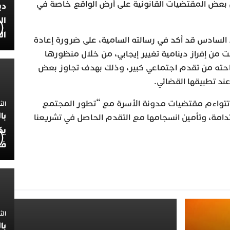
 بعض المقتضيات القانونية على أرض الواقع خاصة في
دي
ال
ال
السادس قد أكد في رسالته السامية، على ضرورة إعادة
ت من إفراز دينامية تغيير إيجابي، من خلال منظورها
تاحته من تقدم اجتماعي كبير، وذلك بهدف تجاوز بعض
ند تطبيقها القضائي.
ن تتواءم مقتضيات مدونة الأسرة مع “تطور المجتمع
الثلاثاء 7
با
دامة، وتأمين انسجامها مع التقدم الحاصل في تشريعنا
يك
فض
الثلاثاء 
با