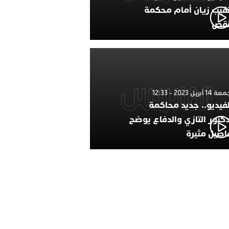
نقيب زيان أمام محكمة
نقض
1 أبريل 2023 - 12:33
لفيديو.. جديد محاكمة
دكتور التازي والدفاع يوضح
اصيل مثيرة