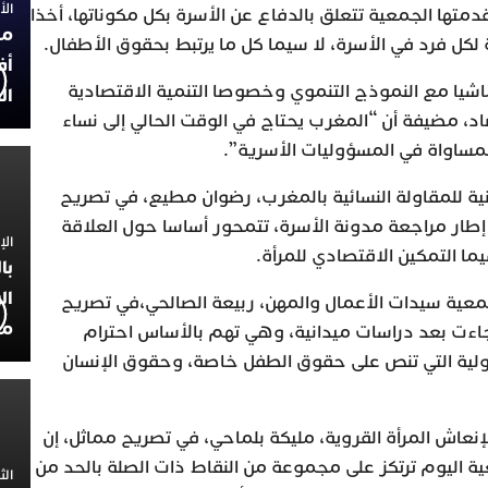
الأربعاء
قدمتها الجمعية تتعلق بالدفاع عن الأسرة بكل مكوناتها، أخذا
مح
ة لكل فرد في الأسرة، لا سيما كل ما يرتبط بحقوق الأطفال.
أف
اشيا مع النموذج التنموي وخصوصا التنمية الاقتصادية
ال
اد، مضيفة أن “المغرب يحتاج في الوقت الحالي إلى نساء
مساواة في المسؤوليات الأسرية”.
ة للمقاولة النسائية بالمغرب، رضوان مطيع، في تصريح
طار مراجعة مدونة الأسرة، تتمحور أساسا حول العلاقة
الإثنين 30
يما التمكين الاقتصادي للمرأة.
با
ال
جمعية سيدات الأعمال والمهن، ربيعة الصالحي،في تصريح
مح
اءت بعد دراسات ميدانية، وهي تهم بالأساس احترام
ولية التي تنص على حقوق الطفل خاصة، وحقوق الإنسان
نعاش المرأة القروية، مليكة بلماحي، في تصريح مماثل، إن
ية اليوم ترتكز على مجموعة من النقاط ذات الصلة بالحد من
الثلاثاء 0