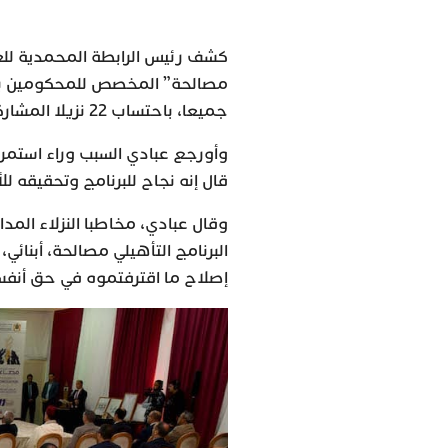
كشف رئيس الرابطة المحمدية للع
جميعا، باحتساب 22 نزيلا المشاركين في الدورة 13.
وأورجع عبادي السبب وراء استمرا
قال إنه نجاح للبرنامج وتحقيقه ل
وقال عبادي، مخاطبا النزلاء الم
البرنامج التأهيلي مصالحة، أبنائ
إصلاح ما اقترفتموه في حق أن