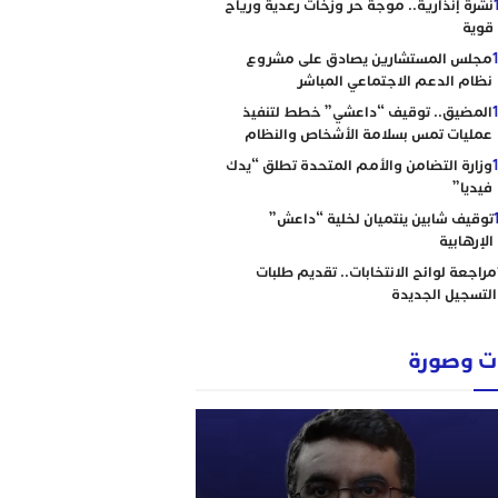
نشرة إنذارية.. موجة حر وزخات رعدية ورياح
قوية
مجلس المستشارين يصادق على مشروع
نظام الدعم الاجتماعي المباشر
المضيق.. توقيف “داعشي” خطط لتنفيذ
عمليات تمس بسلامة الأشخاص والنظام
وزارة التضامن والأمم المتحدة تطلق “يدك
فيديا”
توقيف شابين ينتميان لخلية “داعش”
الإرهابية
مراجعة لوائح الانتخابات.. تقديم طلبات
التسجيل الجديدة
 وصورة