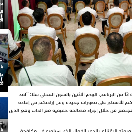
دي
ال
ال
الثلاثاء 7
با
يك
فض
وأضاف في كلمة افتتاحية للنسخة 13 من البرنامج، اليوم الاثنين بالسجن المحلي سلا: “لقد
م للانفتاح على تصورات جديدة وعن إرادتكم في إعادة
لمجتمع من خلال إجراء مصالحة حقيقية مع الذات ومع الدين
الثلاثاء 
با
عثه الاقتناع بالدور الفعال الذي سيلعبه في مكافحة