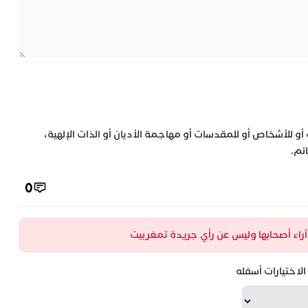
 أو للأشخاص أو للمقدسات أو مهاجمة الأديان أو الذات الإلهية،
ئم.
0
ن آراء أصحابها وليس عن رأي جريدة تمغربيت
لاختيارات أسفله