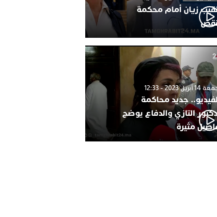
نقيب زيان أمام محكمة
نقض
1 أبريل 2023 - 12:33
لفيديو.. جديد محاكمة
دكتور التازي والدفاع يوضح
اصيل مثيرة