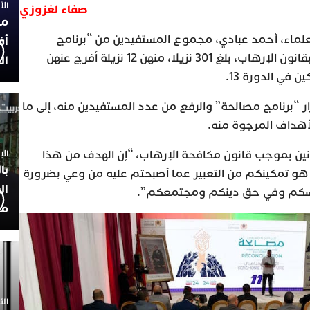
الأربعاء
صفاء لغزوزي
مح
لماء، أحمد عبادي، مجموع المستفيدين من “برنامج
أف
مصالحة” المخصص للمحكومين بقانون الإرهاب، بلغ 301 نزيلا، منهن 12 نزيلة أفرج عنهن
ال
ر “برنامج مصالحة” والرفع من عدد المستفيدين منه، إلى ما
لأهداف المرجوة منه.
الإثنين 30
دانين بموجب قانون مكافحة الإرهاب، “إن الهدف من هذا
با
ي، هو تمكينكم من التعبير عما أصبحتم عليه من وعي بضرورة
ال
فسكم وفي حق دينكم ومجتمعكم”.
مح
الثلاثاء 0