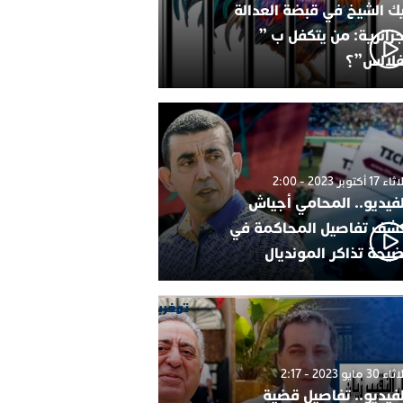
ك الشيخ في قبضة العدالة
جزائرية: من يتكفل ب ”
فلالس”؟
1 أكتوبر 2023 - 2:00
لفيديو.. المحامي أجياش
شف تفاصيل المحاكمة في
يحة تذاكر المونديال
30 مايو 2023 - 2:17
لفيديو.. تفاصيل قضية