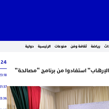
اث
رياضة
ثقافة وفن
منوعات
الرئيسية
دولية
24 ساعة
حكوم بـ”الإرهاب” استفادوا من برنامج “مصالحة”
23:18
21:37
13:36