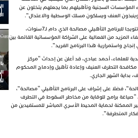
ال
اء المؤسسات السجنية وتأهيلهم بما يجعلهم يتخلون عن
ال
ينبذون العنف ويسلكون مسلك الوسطية والاعتدال”.
ويعتبر المركز، حسب المتحدث، “تتويجا للبرنامج التأهيلي مصالحة الذي دام لـ7سنوات،
اء المزيد من الفعالية على الشراكة المؤسساتية القائمة بين
نجاح واستمرارية هذا البرنامج الفريد”.
الجمعة 4
دية للعلماء، أحمد عبادي، قد أعلن عن إحداث “مركز
با
مكافحة التطرف العنيف وإعادة تأهيل وإدماج المحكوم
ال
 بداية الشهر الجاري.
تف
ة”، فضلا على إشراف على البرنامج التأهيلي “مصالحة”،
“صياغة برامج للوقاية من مخاطر السقوط في التطرف
ير الممكنة لحماية المحيط الأسري المباشر للمستفيدين من
فكار المتطرفة”.