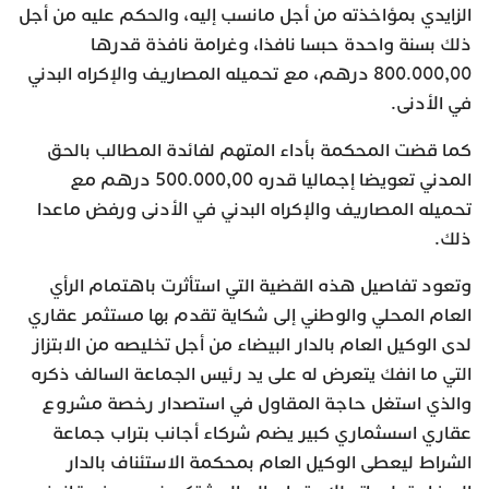
الزايدي بمؤاخذته من أجل مانسب إليه، والحكم عليه من أجل
ذلك بسنة واحدة حبسا نافذا، وغرامة نافذة قدرها
800.000,00 درهم، مع تحميله المصاريف والإكراه البدني
في الأدنى.
كما قضت المحكمة بأداء المتهم لفائدة المطالب بالحق
المدني تعويضا إجماليا قدره 500.000,00 درهم مع
تحميله المصاريف والإكراه البدني في الأدنى ورفض ماعدا
ذلك.
وتعود تفاصيل هذه القضية التي استأثرت باهتمام الرأي
العام المحلي والوطني إلى شكاية تقدم بها مستثمر عقاري
لدى الوكيل العام بالدار البيضاء من أجل تخليصه من الابتزاز
التي ما انفك يتعرض له على يد رئيس الجماعة السالف ذكره
والذي استغل حاجة المقاول في استصدار رخصة مشروع
عقاري اسسثماري كبير يضم شركاء أجانب بتراب جماعة
الشراط ليعطى الوكيل العام بمحكمة الاستئناف بالدار