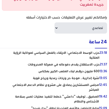
جريدة تمغربيت
بإمكانكم تغيير عرض التعليقات حسب الاختيارات أسفله
24 ساعة
23:18
حزب الوسط الاجتماعي: الارتقاء بالفعل السياسي لمواكبة الرؤية
الملكية
21:37
حزب الاستقلال يقدم دفوعاته في معركة المحروقات
13:36
600 مليون درهم لبناء الملعب الكبير بمكناس
13:05
نشرة إنذارية.. موجة حر وزخات رعدية ورياح قوية
12:45
مجلس المستشارين يصادق على مشروع نظام الدعم الاجتماعي
المباشر
19:42
المضيق.. توقيف “داعشي” خطط لتنفيذ عمليات تمس بسلامة
الأشخاص والنظام
15:09
وزارة التضامن والأمم المتحدة تطلق “يدك فيديا”