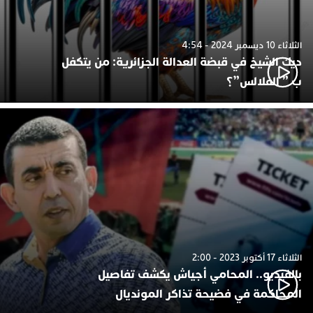
الثلاثاء 10 ديسمبر 2024 - 4:54
ديك الشيخ في قبضة العدالة الجزائرية: من يتكفل
ب ” الفلالس”؟
الثلاثاء 17 أكتوبر 2023 - 2:00
بالفيديو.. المحامي أجياش يكشف تفاصيل
المحاكمة في فضيحة تذاكر المونديال