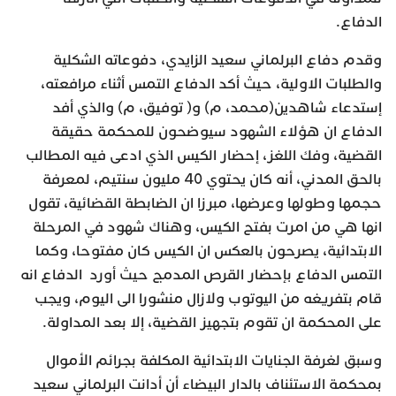
الدفاع.
وقدم دفاع البرلماني سعيد الزايدي، دفوعاته الشكلية
والطلبات الاولية، حيث أكد الدفاع التمس أثناء مرافعته،
إستدعاء شاهدين(محمد، م) و( توفيق، م) والذي أفد
الدفاع ان هؤلاء الشهود سيوضحون للمحكمة حقيقة
القضية، وفك اللغز، إحضار الكيس الذي ادعى فيه المطالب
بالحق المدني، أنه كان يحتوي 40 مليون سنتيم، لمعرفة
حجمها وطولها وعرضها، مبرزا ان الضابطة القضائية، تقول
انها هي من امرت بفتح الكيس، وهناك شهود في المرحلة
الابتدائية، يصرحون بالعكس ان الكيس كان مفتوحا، وكما
التمس الدفاع بإحضار القرص المدمج حيث أورد الدفاع انه
قام بتفريغه من اليوتوب ولازال منشورا الى اليوم، ويجب
على المحكمة ان تقوم بتجهيز القضية، إلا بعد المداولة.
وسبق لغرفة الجنايات الابتدائية المكلفة بجرائم الأموال
بمحكمة الاستئناف بالدار البيضاء أن أدانت البرلماني سعيد