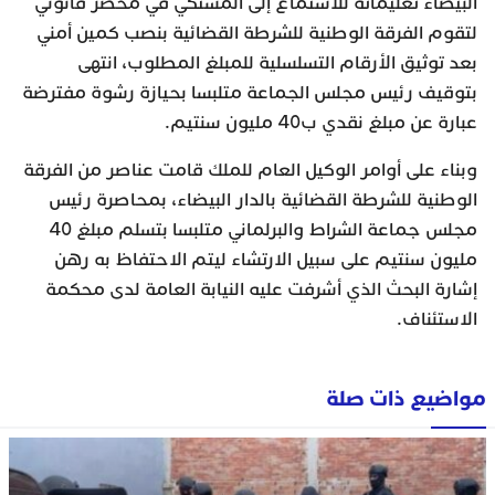
البيضاء تعليماته للاستماع إلى المشتكي في محضر قانوني
لتقوم الفرقة الوطنية للشرطة القضائية بنصب كمين أمني
بعد توثيق الأرقام التسلسلية للمبلغ المطلوب، انتهى
بتوقيف رئيس مجلس الجماعة متلبسا بحيازة رشوة مفترضة
عبارة عن مبلغ نقدي ب40 مليون سنتيم.
وبناء على أوامر الوكيل العام للملك قامت عناصر من الفرقة
الوطنية للشرطة القضائية بالدار البيضاء، بمحاصرة رئيس
مجلس جماعة الشراط والبرلماني متلبسا بتسلم مبلغ 40
مليون سنتيم على سبيل الارتشاء ليتم الاحتفاظ به رهن
إشارة البحث الذي أشرفت عليه النيابة العامة لدى محكمة
الاستئناف.
مواضيع ذات صلة