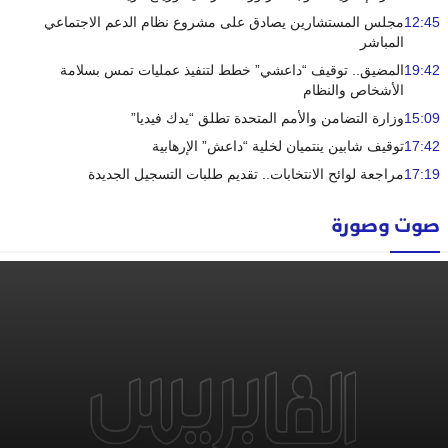
12:45
مجلس المستشارين يصادق على مشروع نظام الدعم الاجتماعي
المباشر
19:42
المضيق.. توقيف “داعشي” خطط لتنفيذ عمليات تمس بسلامة
الأشخاص والنظام
15:09
وزارة التضامن والأمم المتحدة تطلق “يدك فيديا”
17:42
توقيف شابين ينتميان لخلية “داعش” الإرهابية
17:19
مراجعة لوائح الانتخابات.. تقديم طلبات التسجيل الجديدة
صوت وصورة