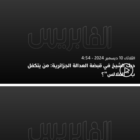
الثلاثاء 10 ديسمبر 2024 - 4:54
ديك الشيخ في قبضة العدالة الجزائرية: من يتكفل
ب ” الفلالس”؟