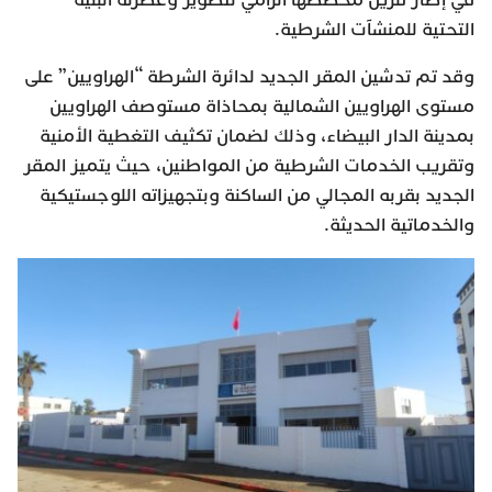
في إطار تنزيل مخططها الرامي لتطوير وعصرنة البنية
التحتية للمنشآت الشرطية.
وقد تم تدشين المقر الجديد لدائرة الشرطة “الهراويين” على
مستوى الهراويين الشمالية بمحاذاة مستوصف الهراويين
بمدينة الدار البيضاء، وذلك لضمان تكثيف التغطية الأمنية
وتقريب الخدمات الشرطية من المواطنين، حيث يتميز المقر
الجديد بقربه المجالي من الساكنة وبتجهيزاته اللوجستيكية
والخدماتية الحديثة.