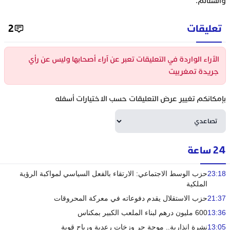
والشتائم.
تعليقات
2
الآراء الواردة في التعليقات تعبر عن آراء أصحابها وليس عن رأي
جريدة تمغربيت
بإمكانكم تغيير عرض التعليقات حسب الاختيارات أسفله
24 ساعة
23:18
حزب الوسط الاجتماعي: الارتقاء بالفعل السياسي لمواكبة الرؤية
الملكية
21:37
حزب الاستقلال يقدم دفوعاته في معركة المحروقات
13:36
600 مليون درهم لبناء الملعب الكبير بمكناس
13:05
نشرة إنذارية.. موجة حر وزخات رعدية ورياح قوية