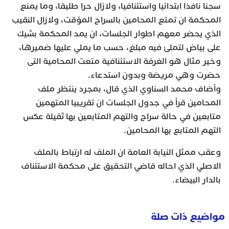
سجنا نافذا ابتدائيا واستئنافيا، ولازال حرا طليقا، وما يمنع
المحكمة ان تمتع المحامين بالسراح المؤقت، ولازال النقيب
الذي يحضر معهم اطوار الجلسات، ان يمد المحكمة بشيك
على بياض لتملئ فيه مبلغ، حسب ما يملي عليها ضميرها،
وخير مثال هو الغرفة الاستئنافية متعت المحامية التى
حضرت وهي مريضة وبدون استدعاء.
وأضاف محمد السناوي الذي قال، بمجرد ينتظر ملف
المحامين قرأ في جدول الجلسات ان تقريبيا المتهمين
متابعين في حالة سراح والتهم المتابعين بها ثقيلة عكس
التهم المتابع بها المحامين.
وعقب ممثل النيابة العامة ان الملف له ارتباط بالملف
الاصلي الذي احاله قاضي التحقيق على محكمة الاستئناف
بالدار البيضاء.
مواضيع ذات صلة