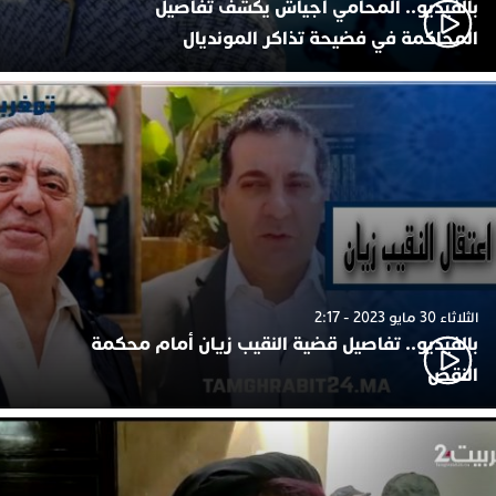
بالفيديو.. المحامي أجياش يكشف تفاصيل
المحاكمة في فضيحة تذاكر المونديال
الثلاثاء 30 مايو 2023 - 2:17
بالفيديو.. تفاصيل قضية النقيب زيان أمام محكمة
النقض