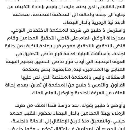
النص القانوني الذي يحتم عليه، ان يقوم بإعادة التكييف من
جناية الى جنحة واحالته الى المحكمة المختصة، بمحكمة
الابتدائية الزجرية بالدار البيضاء.
واسترسل ذ طبيح في شرحه للمحكمة الاختصاص النوعي،
بعد إحالة الوكيل العام على قاضي التحقيق المحامين وقام
قاضي التحقيق بالتحقيق معهم قرر بإعادة التكيف من جناية
لجنحة، واستأنفت النيابة العامة قرار قاضي التحقيق في
الغرفة الجنحية، التي أيدت قرار قاضي التحقيق بتجنيح التهمة
المتابع بها المحامين، ليتم متابعتهم بجنح بمحكمة
الاستئناف وليس بالمحكمة المختصة الذي نص عليها
القانون، والتمس ذ طبيح من المحكمة ان تعاين، بعدم إحالة
الملف من الغرفة الجنحية والوكيل العام للملك.
وأوضح ذ طبيح بقوله، بعد دراسة هذا الملف من طرف
الزملاء بهيئة المحامين بالدار البيضاء بحضور النقيب محمد
حيسي، والتعميق منذ تاريخ الإعتقال إلى الاحالة بالجلسة،
تبين للجميع أن المحامين في اعتقال تحكمي، وكما جاء في