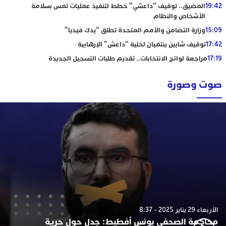
19:42
المضيق.. توقيف “داعشي” خطط لتنفيذ عمليات تمس بسلامة
الأشخاص والنظام
15:09
وزارة التضامن والأمم المتحدة تطلق “يدك فيديا”
17:42
توقيف شابين ينتميان لخلية “داعش” الإرهابية
17:19
مراجعة لوائح الانتخابات.. تقديم طلبات التسجيل الجديدة
صوت وصورة
الأربعاء 29 يناير 2025 - 8:37
محاكمة الصحفي يونس أفطيط: جدل حول حرية