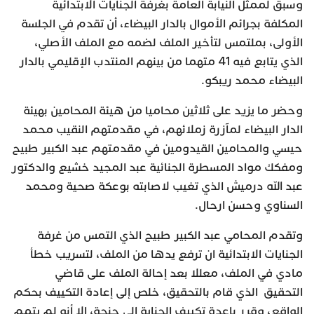
وسبق لممثل النيابة العامة بغرفة الجنايات الابتدائية
المكلفة بجرائم الأموال بالدار البيضاء، أن تقدم في الجلسة
الأولى، بملتمس لتأخير الملف لضمه مع الملف الأصلي،
الذي يتابع فيه 41 متهما من بينهم المنتدب الإقليمي بالدار
البيضاء محمد ريبكو.
وحضر ما يزيد على ثلاثين محاميا من هيئة المحامين بهيئة
الدار البيضاء لمآزرة زملائهم، في مقدمتهم النقيب محمد
حيسي والمحامين القيدومين في مقدمتهم عبد الكبير طبيح
ومفكك مواد المسطرة الجنائية عبد المجيد خشيع والدكتور
عبد الله درميش الذي تغيب لاصابته بوعكة صحية ومحمد
السناوي وحسن ارحال.
وتقدم المحامي عبد الكبير طبيح الذي التمس من غرفة
الجنايات الابتدائية ان ترفع يدها من الملف، لتسريب خطأ
مادي في الملف، معللا بعد إحالة الملف على قاضي
التحقيق الذي قام بالتحقيق، خلص إلى إعادة التكييف بحكم
الواقع، وقرر بإعدة تكييف الجناية الى جنحة، إلا أنه لم يتمم