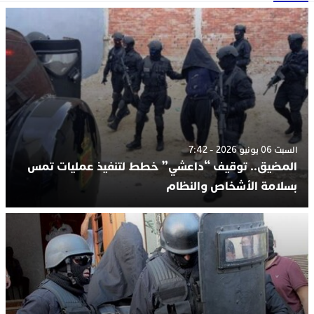
السبت 06 يونيو 2026 - 7:42
المضيق.. توقيف “داعشي” خطط لتنفيذ عمليات تمس
بسلامة الأشخاص والنظام