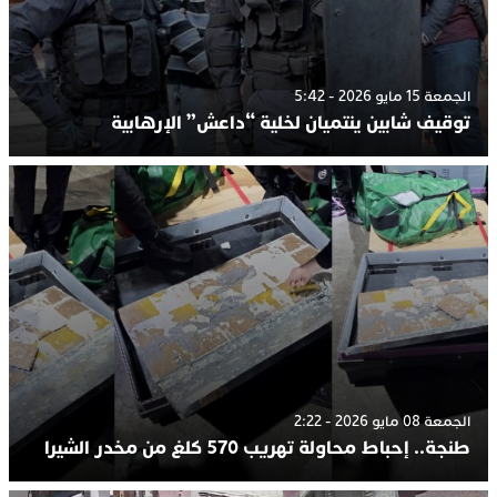
الجمعة 15 مايو 2026 - 5:42
توقيف شابين ينتميان لخلية “داعش” الإرهابية
الجمعة 08 مايو 2026 - 2:22
طنجة.. إحباط محاولة تهريب 570 كلغ من مخدر الشيرا