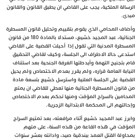
الرسالة الملكية، يجب على القاضي ان يطبق القانون والقانون
مبدئ.
وأضاف المحامي الذي يقوم بتقييم وتحليل قانون المسطرة
الجنائية، عبد المجيد خشيع، مستدلا بالمادة 180 من قانون
المسطرة المدنية التي تقول إذا اًحيلت القضية على القاضي
استدعى حالا الاطراف الى الجلسة، وكيف لقاضي التحقيق
قام بتجنيح التهمة وأيدطتها الغرفة الجنحية بعد استئناف
النيابة العامة قراره، ولم يقرر بعدم الاختصاص ولم يحيل
القضية على الجلسة العلنية واسترسل خشيع بتسعة مادة
من قانون المسطرة الجنائية منها تعطي للقاضي ان يمتع
المحامين بالسراح المؤقت ومنها تحكم بعدم الاختصاص
وإحالتهم الى المحكمة الابتدائية الزجرية.
وابرز عبد المجيد خشيع أثناء مرافعته، بعد تمتيع السراح
المؤقت في هذه القاعة من هذه السنة، على متهم
بمحاولة القتل العمد ببندقية صيد، وادانته بعشر سنوات