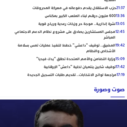
الملكية
21:37
حزب الاستقلال يقدم دفوعاته في معركة المحروقات
13:36
600 مليون درهم لبناء الملعب الكبير بمكناس
13:05
نشرة إنذارية.. موجة حر وزخات رعدية ورياح قوية
12:45
مجلس المستشارين يصادق على مشروع نظام الدعم الاجتماعي
المباشر
19:42
المضيق.. توقيف “داعشي” خطط لتنفيذ عمليات تمس بسلامة
الأشخاص والنظام
15:09
وزارة التضامن والأمم المتحدة تطلق “يدك فيديا”
17:42
توقيف شابين ينتميان لخلية “داعش” الإرهابية
17:19
مراجعة لوائح الانتخابات.. تقديم طلبات التسجيل الجديدة
صوت وصورة