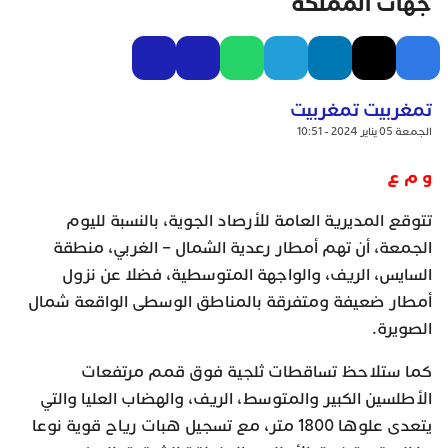
جهات المملكة
تمغربيت تمغربيت
الجمعة 05 يناير 2024 - 10:51
و م ع
تتوقع المديرية العامة للأرصاد الجوية، بالنسبة لليوم
الجمعة، أن تهم أمطار رعدية الشمال – الغربي، منطقة
السايس، الريف، والواجهة المتوسطية، فضلا عن نزول
أمطار ضعيفة ومتفرقة بالمناطق الوسطى الواقعة شمال
الصويرة.
كما ستلاحظ تساقطات ثلجية فوق قمم مرتفعات
الأطلسين الكبير والمتوسط، الريف، والهضاب العليا والتي
يتعدى علوها 1800 متر، مع تسجيل هبات رياح قوية نوعا