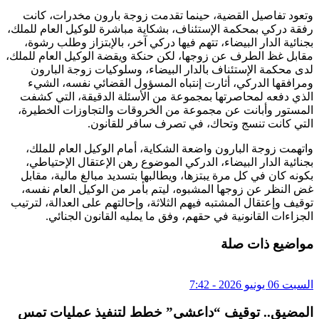
وتعود تفاصيل القضية، حينما تقدمت زوجة بارون مخدرات، كانت
رفقة دركي بمحكمة الإستئناف، بشكاية مباشرة للوكيل العام للملك،
بجنائية الدار البيضاء، تتهم فيها دركي آخر، بالإبتزاز وطلب رشوة،
مقابل غظ الطرف عن زوجها، لكن حنكة ويقضة الوكيل العام للملك،
لدى محكمة الإستئناف بالدار البيضاء، وسلوكيات زوجة البارون
ومرافقها الدركي، أثارت إنتباه المسؤول القضائي نفسه، الشيء
الذي دفعه لمحاصرتها بمجموعة من الأسئلة الدقيقة، التي كشفت
المستور وأبانت عن مجموعة من الخروقات والتجاوزات الخطيرة،
التي كانت تنسج وتحاك، في تصرف سافر للقانون.
واتهمت زوجة البارون واضعة الشكاية، أمام الوكيل العام للملك،
بجنائية الدار البيضاء، الدركي الموضوع رهن الإعتقال الإحتياطي،
بكونه كان في كل مرة يبتزها، ويطالبها بتسديد مبالغ مالية، مقابل
غض النظر عن زوجها المشبوه، ليتم بأمر من الوكيل العام نفسه،
توقيف وإعتقال المشتبه فيهم الثلاثة، وإحالتهم على العدالة، لترتيب
الجزاءات القانونية في حقهم، وفق ما يمليه القانون الجنائي.
مواضيع ذات صلة
السبت 06 يونيو 2026 - 7:42
المضيق.. توقيف “داعشي” خطط لتنفيذ عمليات تمس