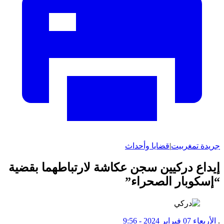
جريدة تمغربيت
|
قضايا وأحداث
إيداع دركيين سجن عكاشة لارتباطهما بقضية
“إسكوبار الصحراء”
.
الأربعاء 07 فبراير 2024 - 9:56