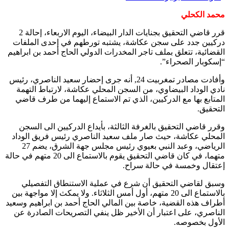
محمد الكحلي
قرر قاضي التحقيق بجنايات الدار البيضاء، اليوم الاربعاء، إحالة 2
دركيين جدد على سجن عكاشة، يشتبه تورطهم في إحدى الملفات
القضائية، تتعلق بملف تاجر المخدرات الدولي الحاج أحمد بن ابراهيم
“إسكوبار الصحراء”.
وأفادت مصادر تمغربيت 24, أنه جرى إحضار سعيد الناصري، رئيس
نادي الوداد البيضاوي، من السجن المحلي عكاشة، لارتباط التهمة
المتابع بها مع الدركيين، الذي تم الاستماع إليهما من طرف قاضي
التحقيق.
وقرر قاضي التحقيق بالغرفة الثالثة، بأيداع الدركيين الى السجن
المحلي عكاشة، حيث صار ملف سعيد الناصري رئيس فريق الوداد
الرياضي، وعبد النبي بعيوي رئيس مجلس جهة الشرق، يضم 27
متهما، في كان قاضي التحقيق يقوم بالاستماع الى 20 متهم في حالة
إعتقال وخمسة في حالة سراح.
وسبق لقاضي التحقيق أن شرع في عملية الاستنطاق التفصيلي
بالاستماع الى 20 متهم، أول أمس الثلاثاء. ولا يمكث إلا مواجهة بين
أطراف هذه القضية، خاصة بين المالي الحاج أحمد بن ابراهيم وسعيد
الناصري، على اعتبار أن الأخير ظل ينفي التصريحات الصادرة عن
الأول بخصوصه.