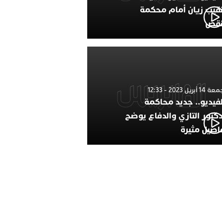
نقيب زيان أمام محكمة
نقض
1 أبريل 2023 - 12:33
لفيديو.. جديد محاكمة
دكتور التازي والدفاع يوضح
اصيل مثيرة