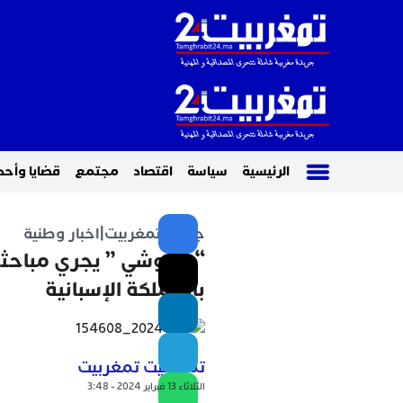
الرئيسية
سياسة
اقتصاد
مجتمع
قضايا وأحد
جريدة تمغربيت
|
اخبار وطنية
“حموشي ” يجري مباحثا
بالمملكة الإسبانية
تمغربيت تمغربيت
الثلاثاء 13 فبراير 2024 - 3:48