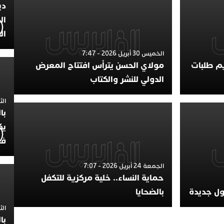
دي
ال
ال
الخميس 30 أبريل 2026 - 7:47
يم طلبات
مولاي الحسن يترأس افتتاح المعرض
الدولي للنشر والكتاب
الثلاثاء 7
با
يك
فض
الجمعة 24 أبريل 2026 - 7:07
حماية النساء.. خلية مركزية للتكفل
لول جديدة
بالضحايا
الثلاثاء 
با