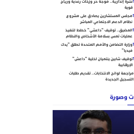
نشرة إنذارية.. موجة حر وزخات رعدية ورياح
قوية
مجلس المستشارين يصادق على مشروع
نظام الدعم الاجتماعي المباشر
المضيق.. توقيف “داعشي” خطط لتنفيذ
عمليات تمس بسلامة الأشخاص والنظام
وزارة التضامن والأمم المتحدة تطلق “يدك
فيديا”
توقيف شابين ينتميان لخلية “داعش”
الإرهابية
مراجعة لوائح الانتخابات.. تقديم طلبات
التسجيل الجديدة
 وصورة