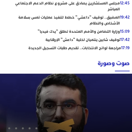
12:45
مجلس المستشارين يصادق على مشروع نظام الدعم الاجتماعي
المباشر
19:42
المضيق.. توقيف “داعشي” خطط لتنفيذ عمليات تمس بسلامة
الأشخاص والنظام
15:09
وزارة التضامن والأمم المتحدة تطلق “يدك فيديا”
17:42
توقيف شابين ينتميان لخلية “داعش” الإرهابية
17:19
مراجعة لوائح الانتخابات.. تقديم طلبات التسجيل الجديدة
صوت وصورة