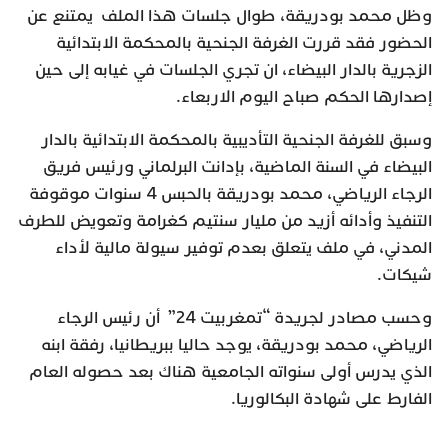
وظل محمد بودريقة، طوال جلسات هذا الملف يمتنع عن
الحضور فقد قررت الغرفة الجنحية بالمحكمة الابتدائية
الزجرية بالدار البيضاء، ان تجري الجلسات في غيابه إلى حين
إصدارها الحكم صباح اليوم الاربعاء.
وسبق للغرفة الجنحية التأديبية بالمحكمة الابتدائية بالدار
البيضاء في السنة الماضية، بإدانت البرلماني ورئيس فريق
الرجاء الرياضي، محمد بودريقة بالحبس 4 سنوات موقوفة
التنفيذ وأدائه أزيد من مليار سنتيم كغرامة وتعويض للطرف
المدني، في ملف يتعلق بعدم توفير سيولة مالية لأداء
شيكات.
وحسب مصادر لجريدة “تمغربيت 24” أن رئيس الرجاء
الرياضي، محمد بودريقة، يوجد حاليا ببريطانيا، رفقة ابنه
الذي يدرس أولى سنواته الجامعية هناك بعد حصوله العام
الفارط على شهادة البكالوريا.