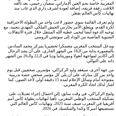
المغربية خاصة نجم العين الإماراتي، سفيان رحيمي، بعد تألقه
اللافت رفقة فريقه، إضافة لعودة أشرف داري الذي غاب منذ
نهائيات كأس العالم بقطر.
ولم تعرف القائمة سوى حضور لاعب واحد من البطولة الاحترافية
لكرة القدم، ويتعلق الأمر بحارس الجيش الملكي، المهدي بنعبيد، مع
توجيه الدعوة أيضا ليحيى عطية الله المنتقل خلال فترة الانتقالات
الشتوية الماضية من الوداد إلى سوتشي الروسي.
ويدخل المنتخب المغربي معسكرا تحضيريا بمركز محمد السادس
بالمعمورة بداية من الـ18 من الشهر الجاري، على أن يشد الرحال
إلى أكادير لمواجهة أنغولا وموريتانيا وديا في الـ22 والـ26 من الشهر
ذاته على التوالي.
من جهة أخرى، سيعقد وليد الركراكي، مؤتمرين صحفيين قبل يوم
واحد من كل مباراة، على أن يلي كل مؤتمر صحفي حصة تدريبية
مفتوحة أمام وسائل الإعلام لمدة 15 دقيقة أولى لأخذ الصور، كما
أشار لذلك اتحاد الكرة المغربي.
ولمح الركراكي، في وقت سابق، إلى احتمال إجراء تعديلات على
تشكيلة المنتخب الوطني المغربي، تأهبا لنهائيات بطولة كأس أمم
أفريقيا في المغرب صيف سنة 2025، ونهائيات كأس العالم التي
تستضيفها أميركا وكندا والمكسيك في 2026.