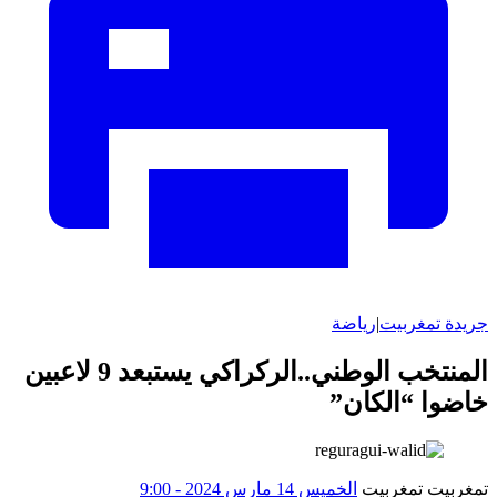
جريدة تمغربيت
|
رياضة
المنتخب الوطني..الركراكي يستبعد 9 لاعبين
خاضوا “الكان”
تمغربيت تمغربيت
الخميس 14 مارس 2024 - 9:00