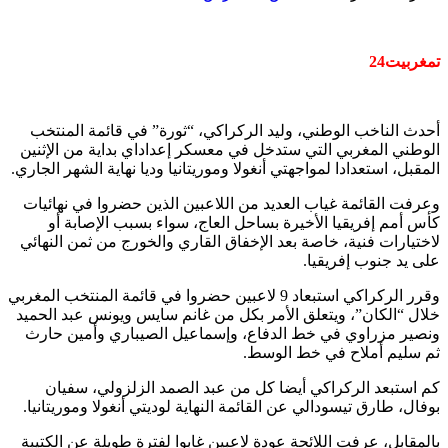
تمغربيت24
أحدث الناخب الوطني، وليد الركراكي، “ثورة” في قائمة المنتخب
الوطني المغربي التي ستدخل في معسكر إعداداي بداية من الإثنين
المقبل، استعدادا لمواجهتي أنغولا وموريتانيا وديا نهاية الشهر الجاري.
وعرفت القائمة غياب العديد من اللاعبين الذين حضروا في نهائيات
كأس أمم إفريقيا الأخيرة بساحل العاج، سواء بسبب الإصابة أو
لاختيارات فنية، خاصة بعد الإخفاق القاري والخورج من ثمن النهائي
على يد جنوب إفريقيا.
وقرر الركراكي استبعاد 9 لاعبين حضروا في قائمة المنتخب المغربي
خلال “الكان”، ويتعلق الأمر بكل من غانم سايس ويونس عبد الحميد
ونصير مزراوي في خط الدفاع، وإسماعيل الصيباري وأمين حارث
ثم سليم أملاح في خط الوسط.
كم استبعد الركراكي أيضا كل من عبد الصمد الزلزولي، سفيان
بوفال، طارق تيسودالي عن القائمة النهاية لوديتي أنغولا وموريتانيا.
بالمقابل، عرفت اللائحة عودة لاعبين غابوا لفترة طويلة عن الكتيبة