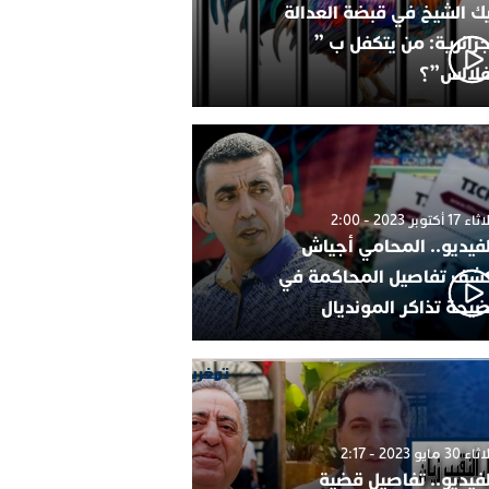
ك الشيخ في قبضة العدالة
جزائرية: من يتكفل ب ”
فلالس”؟
1 أكتوبر 2023 - 2:00
لفيديو.. المحامي أجياش
شف تفاصيل المحاكمة في
يحة تذاكر المونديال
30 مايو 2023 - 2:17
لفيديو.. تفاصيل قضية