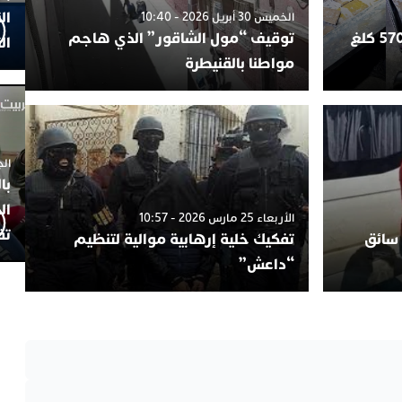
ال
الخميس 30 أبريل 2026 - 10:40
طنجة.. إحباط محاولة تهريب 570 كلغ
توقيف “مول الشاقور” الذي هاجم
ال
مواطنا بالقنيطرة
الجمعة 4
با
ال
الأربعاء 25 مارس 2026 - 10:57
تف
 سائق
تفكيك خلية إرهابية موالية لتنظيم
“داعش”