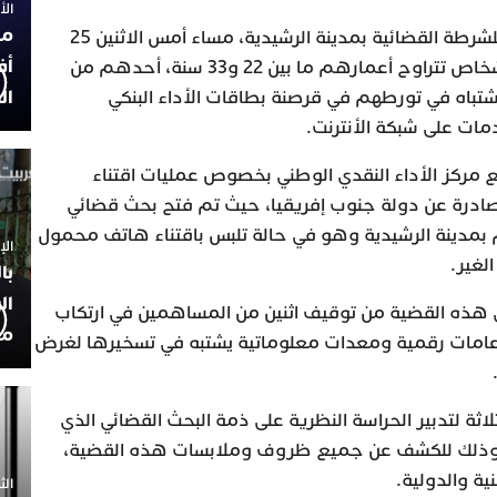
الأربعاء
مح
تمكنت عناصر المصلحة الجهوية للشرطة القضائية بمدينة الرشيدية، مساء أمس الاثنين 25
أف
مارس الجاري، من توقيف ثلاثة أشخاص تتراوح أعمارهم ما بين 22 و33 سنة، أحدهم من
ال
شتباه في تورطهم في قرصنة بطاقات الأداء البنكي
مات على شبكة الأنترنت.
مركز الأداء النقدي الوطني بخصوص عمليات اقتناء
صادرة عن دولة جنوب إفريقيا، حيث تم فتح بحث قضائي
بمدينة الرشيدية وهو في حالة تلبس باقتناء هاتف محمول
الإثنين 30
لغير.
با
ال
 هذه القضية من توقيف اثنين من المساهمين في ارتكاب
مح
دعامات رقمية ومعدات معلوماتية يشتبه في تسخيرها لغرض
ثة لتدبير الحراسة النظرية على ذمة البحث القضائي الذي
صة، وذلك للكشف عن جميع ظروف وملابسات هذه القضية،
ية والدولية.
الثلاثاء 0