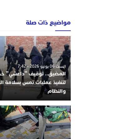
مواضيع ذات صلة
السبت 06 يونيو 2026 - 7:42
المضيق.. توقيف “داعشي” 
لتنفيذ عمليات تمس بسلامة ا
والنظام