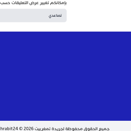
بإمكانكم تغيير عرض التعليقات حسب ا
جميع الحقوق محفوظة لجريدة تمغربيت 2026 © Tamghrabit24