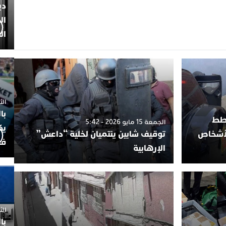
دي
ال
ال
الثلاثاء 7
با
خطط
الجمعة 15 مايو 2026 - 5:42
يك
لأشخاص
توقيف شابين ينتميان لخلية “داعش”
فض
الإرهابية
الثلاثاء 
با