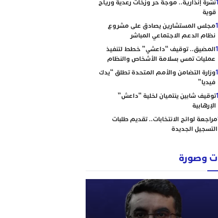
نشرة إنذارية.. موجة حر وزخات رعدية ورياح
قوية
مجلس المستشارين يصادق على مشروع
نظام الدعم الاجتماعي المباشر
المضيق.. توقيف “داعشي” خطط لتنفيذ
عمليات تمس بسلامة الأشخاص والنظام
وزارة التضامن والأمم المتحدة تطلق “يدك
فيديا”
توقيف شابين ينتميان لخلية “داعش”
الإرهابية
مراجعة لوائح الانتخابات.. تقديم طلبات
التسجيل الجديدة
 وصورة