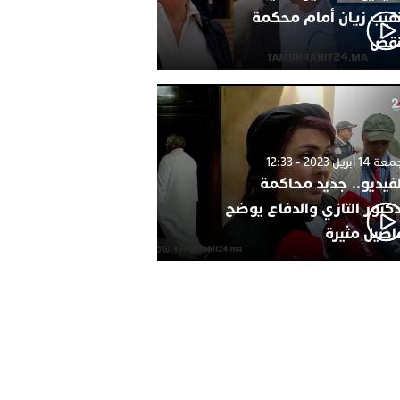
نقيب زيان أمام محكمة
نقض
1 أبريل 2023 - 12:33
لفيديو.. جديد محاكمة
دكتور التازي والدفاع يوضح
اصيل مثيرة