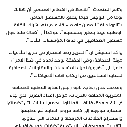
وتابع المتحدث: “نلاحظ في القطاع العمومي أن هنالك
نوعا من التوجس فيما يتعلق بالمستقبل الخاص
بـ”الهولدينغ” المعلن عنه مسبقا، ولم يتم إشراك النقابة
الوطنية فيما يتعلق بمستقبله”، مؤكدا أن “هناك قلقا حول
مستقبل الصحافيين في هاته المؤسسات الثلاث”.
وأكد أخشيشن أن “التقرير رصد استمرار في خرق أخلاقيات
مهنة الصحافة، وفي الحقيقة يوجد تمدد في هذا الأمر”،
داعيا إلى “ضرورة تحرك المؤسسات والمقاولات الصحافية
لحماية الصحافيين من ارتكاب هاته الانتهاكات”.
وقدمت حنان رحاب، نائبة رئيس النقابة الوطنية للصحافة
المغربية المكلفة بالحريات، مراحل إعداد التقرير الذي جاء
في 29 صفحة، قائلة: “قمنا أولا بجمع البيانات التي تضمنتها
استمارة موجهة إلى كافة فروع النقابة، ثم تنظيمها
واستخراج الخلاصات المرتبطة والتيمات التي يتناولها
التقرير”، موضحة أن “الاستمارة تضمّنت خمسة أقسام”.