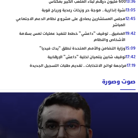
13:36
600 مليون درهم لبناء الملعب الكبير بمكناس
13:05
نشرة إنذارية.. موجة حر وزخات رعدية ورياح قوية
12:45
مجلس المستشارين يصادق على مشروع نظام الدعم الاجتماعي
المباشر
19:42
المضيق.. توقيف “داعشي” خطط لتنفيذ عمليات تمس بسلامة
الأشخاص والنظام
15:09
وزارة التضامن والأمم المتحدة تطلق “يدك فيديا”
17:42
توقيف شابين ينتميان لخلية “داعش” الإرهابية
17:19
مراجعة لوائح الانتخابات.. تقديم طلبات التسجيل الجديدة
صوت وصورة