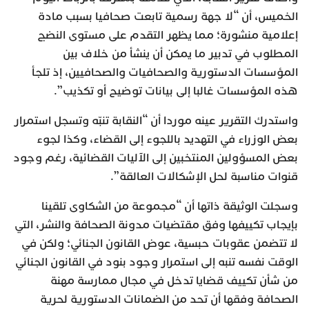
الخميس، أن “لا جهة رسمية تابعت صحافيا بسبب مادة
إعلامية منشورة؛ مما يظهر التقدم على مستوى النضج
المطلوب في تدبير ما يمكن أن ينشأ من خلاف بين
المؤسسات الدستورية والصحافيات والصحافيين، إذ تلجأ
هذه المؤسسات غالبا إلى بيانات توضيح أو تكذيب”.
واستدرك التقرير عينه موردا أن “النقابة تنبّه وتسجل استمرار
بعض الوزراء في التهديد باللجوء إلى القضاء، وكذا لجوء
بعض المسؤولين المنتخبين إلى الآليات القضائية، رغم وجود
قنوات مناسبة لحل الإشكالات العالقة”.
وسجلت الوثيقة ذاتها أن “مجموعة من الشكاوى تلقينا
بإيجاب تكييفها وفق مقتضيات مدونة الصحافة والنشر، التي
لا تتضمن عقوبات حبسية، عوض القانون الجنائي؛ ولكن في
الوقت نفسه تنبه إلى استمرار وجود بنود في القانون الجنائي
من شأن تكييف قضايا تدخل في مجال ممارسة مهنة
الصحافة وفقها أن تحد من الضمانات الدستورية لحرية