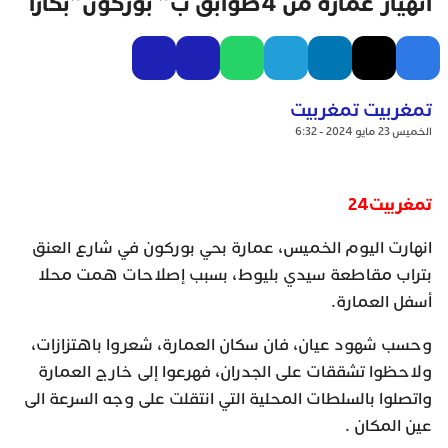
انهيار عمارة من 4طوابق ب” بوركون”بكازا
تمغربيت تمغربيت
الخميس 23 مايو 2024 - 6:32
تمغربيت24
انهارت اليوم الخميس، عمارة بحي بوركون في شارع العنق
بتراب مقاطعة سيدي بليوط، بسبب إصلاحات همت محلا
أسفل العمارة.
وحسب شهود عيان، فان سكان العمارة، شعروا باهتزازات،
ولاحظوا تشققات على الجدران، فهرعوا إلى خارج العمارة
واتصلوا بالسلطات المحلية التي انتقلت على وجه السرعة الى
عين المكان .