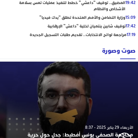
19:42
المضيق.. توقيف “داعشي” خطط لتنفيذ عمليات تمس بسلامة
الأشخاص والنظام
15:09
وزارة التضامن والأمم المتحدة تطلق “يدك فيديا”
17:42
توقيف شابين ينتميان لخلية “داعش” الإرهابية
17:19
مراجعة لوائح الانتخابات.. تقديم طلبات التسجيل الجديدة
صوت وصورة
الأربعاء 29 يناير 2025 - 8:37
محاكمة الصحفي يونس أفطيط: جدل حول حرية