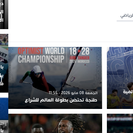
دي
ال
لرياضي
ال
الثلاثاء 7
با
يك
فض
لمية
الجمعة 08 مايو 2026 - 11:55
طنجة تحتضن بطولة العالم للشراع
الثلاثاء 
با