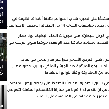
الأربعاء
مح
أف
مستحقًا على نظيره شباب السوالم بثلاثة أهداف نظيفة في
ال
ولة 14 من البطولة الوطنية الاحترافية.
في فرض سيطرته على مجريات اللقاء، ليضيف بونا عمار
الثالث في الدقيقة 62 بعد هجمة منظمة قادها خط الوسط، مؤكدًا تفوق فريقه في
الإثنين 30
ن، تلقى الفريق الأحمر خبرًا غير سار يتمثل في غياب
با
لكلاسيكو المرتقبة ضد الجيش الملكي، بسبب حصوله على
ال
مه من المشاركة وفقًا للوائح الانضباط.
مح
في سباق الصدارة، مواصلًا الضغط على نهضة بركان المتصدر
ل أن يقدم أداءً قويًا في مباراة الكلاسيكو المقبلة لتعويض
ية تعزز طموحاته في المنافسة على اللقب.
الثلاثاء 0