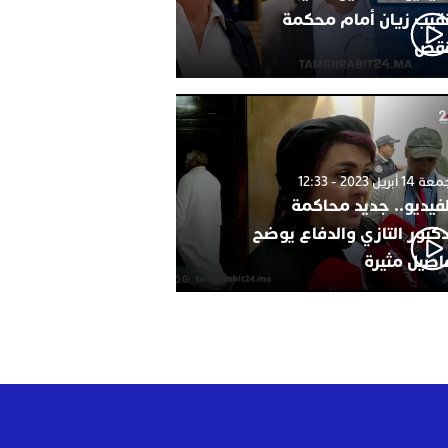
نقيب زيان أمام محكمة
نقض
1 أبريل 2023 - 12:33
لفيديو.. جديد محاكمة
دكتور التازي والدفاع يوضح
اصيل مثيرة