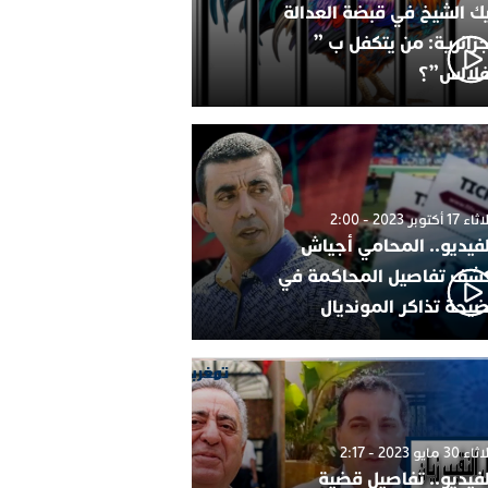
ك الشيخ في قبضة العدالة
جزائرية: من يتكفل ب ”
فلالس”؟
1 أكتوبر 2023 - 2:00
لفيديو.. المحامي أجياش
شف تفاصيل المحاكمة في
يحة تذاكر المونديال
30 مايو 2023 - 2:17
لفيديو.. تفاصيل قضية