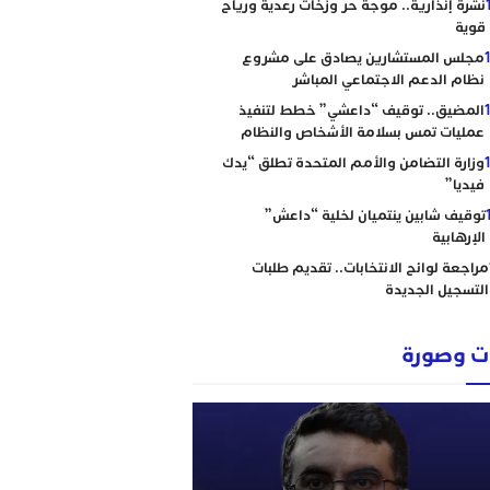
نشرة إنذارية.. موجة حر وزخات رعدية ورياح
قوية
مجلس المستشارين يصادق على مشروع
نظام الدعم الاجتماعي المباشر
المضيق.. توقيف “داعشي” خطط لتنفيذ
عمليات تمس بسلامة الأشخاص والنظام
وزارة التضامن والأمم المتحدة تطلق “يدك
فيديا”
توقيف شابين ينتميان لخلية “داعش”
الإرهابية
مراجعة لوائح الانتخابات.. تقديم طلبات
التسجيل الجديدة
 وصورة