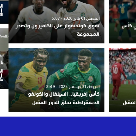
ال
ال
الخميس 01 يناير 2026 - 5:07
ئي كأس
تفوق كوتديفوار على الكاميرون وتصدر
المجموعة
الجمعة 4
با
ال
تف
الأربعاء 31 ديسمبر 2025 - 8:49
كأس إفريقيا.. السينغال والكونغو
المقبل
الديمقراطية تحلق للدور المقبل