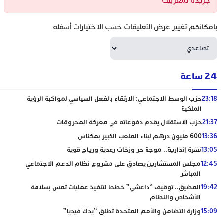
جريدة تمغربيت
بإمكانكم تغيير عرض التعليقات حسب الاختيارات أسفله
24 ساعة
23:18
حزب الوسط الاجتماعي: الارتقاء بالفعل السياسي لمواكبة الرؤية
الملكية
21:37
حزب الاستقلال يقدم دفوعاته في معركة المحروقات
13:36
600 مليون درهم لبناء الملعب الكبير بمكناس
13:05
نشرة إنذارية.. موجة حر وزخات رعدية ورياح قوية
12:45
مجلس المستشارين يصادق على مشروع نظام الدعم الاجتماعي
المباشر
19:42
المضيق.. توقيف “داعشي” خطط لتنفيذ عمليات تمس بسلامة
الأشخاص والنظام
15:09
وزارة التضامن والأمم المتحدة تطلق “يدك فيديا”