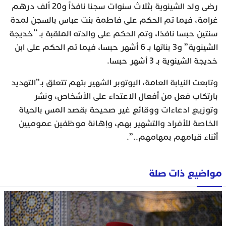
رضى ولد الشينوية بثلاث سنوات سجنا نافذاً و20 ألف درهم
غرامة، فيما تم الحكم على فاطمة بنت عباس بالسجن لمدة
سنتين حبسا نافذا، وتم الحكم على والدته الملقبة بـ “خديجة
الشينوية” و3 بناتها بـ 6 أشهر حبسا، فيما تم الحكم على ابن
خديجة الشينوية بـ 3 أشهر حبسا.
وتابعت النيابة العامة، اليوتوبر الشهير بتهم تتعلق بـ”التهديد
بارتكاب فعل من أفعال الاعتداء على الأشخاص، ونشر
وتوزيع ادعاءات ووقائع غير صحيحة بقصد المس بالحياة
الخاصة للأفراد والتشهير بهم، وإهانة موظفين عموميين
أثناء قيامهم بمهامهم..”.
مواضيع ذات صلة