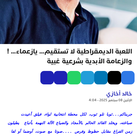
اللعبة الديمقراطية لا تستقيم… يازعماء… !
والزعامة الأبدية بشرعية غبية
خالد أخازي
الإثنين 08 سبتمبر 2025 - 4:04
جربناكم...ثوبا تلو ثوب، لكل محطة انتخابية لواء، فيلق أعيدت
صباغته، ويخلد القائد الحالم بالأمجاد والضياع الآلة النهمة بأتباع يطيلون
زمن الفراغ مقابل حظوظ وفرص ....صوتا مع صوت، أوضما أو لفا