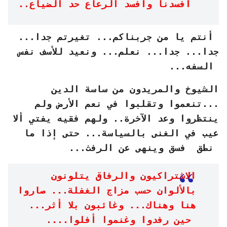
أفسدنا وأفسد الرعاع حد الضياع..
أنتم يا من جربناكم... تغيرتم جدا...
جدا... جدا... نعلم... ونعيد للأسف نفس
السفه...
الشيوخ والمريدون من ساسة الدين
...تنعموا وتقلبوا في نعم الأرض ولم
ينتظروا وعد الآخرة.. ولهم فقيه يفتي ألا
عيب في الغنى بالسياسة... حتى إذا ما
نطق فسق وينهى عن الرفث...
الاشتراكيون والرفاق يتلونون
بالألوان حسب مزاج الغفلة... صاروا
هنا وهناك... وغائبون بلا أثر...
حين رفدوا وغنموا أفلوا....