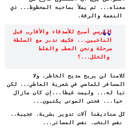
معناه... ثم يملأ بصاحبه المحظوظ... ذي
النعمة والرقة.
الكرسي أصبح للأصدقاء والأقارب قبل
الناخبين... فكيف ندبر مع السلطة
مرحلة ونحن العطب والغلط
والخلل...؟
كلامنا لن يريح مديح الخاطر، ولا
المسافر للماضي في شعرية العاطي... لكن
تبا له... وليمت غيظا...إن كان مازال
حيا... فحتى الموتى يكتبون...
كل صناديقنا آلات تدوير بشرية. عجيبة..
نفس النخب. نفس المصائر...