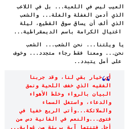
العيب ليس في اللعبة... بل في اللاعب
الذي أدمن الغفلة والغلة... والشعب
الذي ألف أن يساق سوق القطيع، ليلة
اغتيال الكرامة باسم الديمقراطية...
يا ويلتنا... نحن الشعب... الشعب
نحن... ومعنا فقط رجاء متجدد... وخوف
على أمل يتبدد..
أي خيار بقي لنا، وقد جربنا
الفقيه الذي خفف اللحية ونمق
البيان بالرواء وخلط الأهواء
والدعاء، واستغل السماء
والملائكة...وأتى الريع خفيا في
فتوى...والنعم في الفانية دس من
أجل فتنتها آية بريئة من غواية...