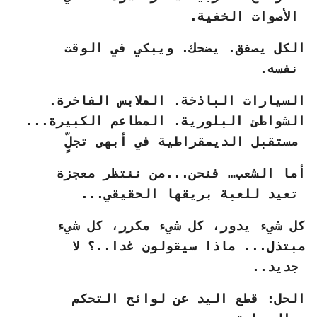
الأصوات الخفية.
الكل يصفق. يضحك. ويبكي في الوقت
نفسه.
السيارات الباذخة. الملابس الفاخرة.
الشواطئ البلورية. المطاعم الكبيرة...
مستقبل الديمقراطية في أبهى تجلٍّ
أما الشعب… فنحن...من ننتظر معجزة
تعيد للعبة بريقها الحقيقي...
كل شيء يدور، كل شيء مكرر، كل شيء
مبتذل... ماذا سيقولون غدا..؟ لا
جديد..
الحل: قطع اليد عن لوائح التحكم