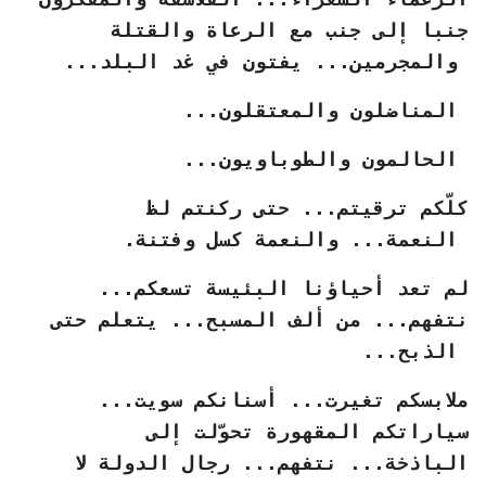
جنبا إلى جنب مع الرعاة والقتلة
والمجرمين... يفتون في غد البلد...
المناضلون والمعتقلون...
الحالمون والطوباويون...
كلّكم ترقيتم... حتى ركنتم لظ
النعمة... والنعمة كسل وفتنة.
لم تعد أحياؤنا البئيسة تسعكم...
نتفهم... من ألف المسبح... يتعلم حتى
الذبح...
ملابسكم تغيرت... أسنانكم سويت...
سياراتكم المقهورة تحوّلت إلى
الباذخة... نتفهم... رجال الدولة لا