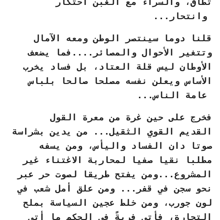
تطاق، والسراء مع الغبن احتكار
وانتحار...
قلنا دوما سينتصر الوطن ومعه الآمال
وتتغير الأحوال والمصائر....فما يضعف
الأوطان ليس قلة العتاد، بل فساد يخرب
الأساس ويعلن نفسه مصلحا صالحا بلباس
عامة الناس...
فخرج على حين غرة من معرة القول
القديم القوي الثقيل... من يدين بشراسة
صوتا دان الفساد واليأس، ومن يسفه
مطلبا نقيا صفيا لمحاربة الاغتناء غير
المشروع...ومن يفتح طريقا لصوت حر عبر
نحو سجن في قفر... ومن علق أمل شعب في
لون جورب، ومن خلط عجين السياسة بملح
التجارة، فأتى فريةً في الحكم ما أتى