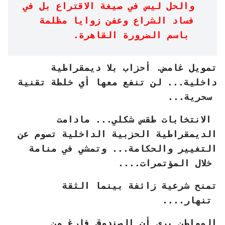
والحل ليس في صيغة الاقتراع بل في
فساد الشراع وعفن زوايا مظلمة
باسم الضرورة القاهرة.
تمويل غامض. أحزاب بلا ديمقراطية
داخلية... لن تنفع معها أي خلطة تقنية
سحرية...
الانتخابات طقس شكلي... مادامت
الديمقراطية الحزبية الداخلية تصوم عن
التغيير والحكامة... وتمشي في منامة
خلال المؤتمرات....
تمنح شرعية زائفة بينما الثقة
تنهار....
المواطن يرى أن الصندوق فارغ من