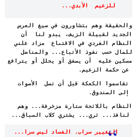
للزعيم الأبدي...
والحقيقة وهم بتشاورون في صيغ العرس
الجديد لقبيلة الزيف، يبدو لنا أن
النظام الفردي في الاقتىاع مزاد علني
للمال حسب نفوذ الأتباع... والمناضل
مسكين عليه أن يصفق أو يحلل أو يترافع
عن حكمة الزعيم.
تقاسموا الكعكة قبل أن تصل الأصوات
إلى الصندوق.
النظام باللائحة ستارة مزخرفة... وهم
لنافذ... ثري... يشتري كلاب السباق...
التغيير سراب. الفساد ليس سرا...