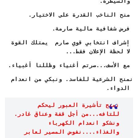
والسيطرة.
منح الناخب القدرة على الاختيار.
فرض شفافية مالية صارمة.
إشراف انتخابي قوي صارم يمتلك القوة
لا لحظة الإعلان فقط...
مع الأسف...صرتم أغنياء وظللنا أغبياء.
نمنح الشرعية للفاسد. ونبكي من انعدام
الدواء.
نمنح تأشيرة العبور ليحكم
للتافه...من أجل قفة وعناق غادر.
ونشكو انعدام الكهرباء
والغذاء....نفوض المصير لعابر