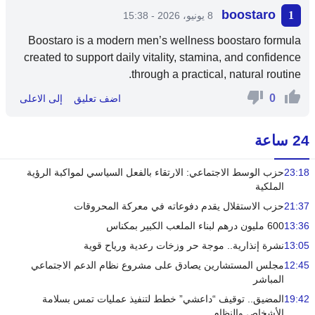
boostaro
8 يونيو، 2026 - 15:38
Boostaro is a modern men’s wellness
boostaro
formula
created to support daily vitality, stamina, and confidence
through a practical, natural routine.
0
اضف تعليق
إلى الاعلى
24 ساعة
23:18
حزب الوسط الاجتماعي: الارتقاء بالفعل السياسي لمواكبة الرؤية
الملكية
21:37
حزب الاستقلال يقدم دفوعاته في معركة المحروقات
13:36
600 مليون درهم لبناء الملعب الكبير بمكناس
13:05
نشرة إنذارية.. موجة حر وزخات رعدية ورياح قوية
12:45
مجلس المستشارين يصادق على مشروع نظام الدعم الاجتماعي
المباشر
19:42
المضيق.. توقيف “داعشي” خطط لتنفيذ عمليات تمس بسلامة
الأشخاص والنظام