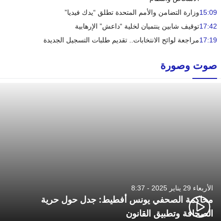
15:09
وزارة التضامن والأمم المتحدة تطلق “يدك فيديا”
17:42
توقيف شابين ينتميان لخلية “داعش” الإرهابية
17:19
مراجعة لوائح الانتخابات.. تقديم طلبات التسجيل الجديدة
صوت وصورة
الأربعاء 29 يناير 2025 - 8:37
محاكمة الصحفي يونس أفطيط: جدل حول حرية
الصحافة وتطبيق القانون