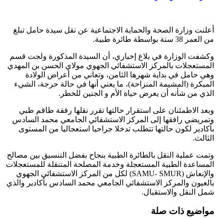
أعلنت وزارة الصحة والحماية الاجتماعية عن نقل سيدة حامل تبلغ
من العمر 38 سنة بواسطة طائرة طبية.
وكشفت الوزارة في بلاغ إخباري، أن السيدة المذكورة ولجت قسم
المستعجلات بالمركز الاستشفائي الجهوي مولاي الحسن بن المهدي
وهي حامل في بداية شهرها الثامن، وتعاني من أعراض الولادة
المبكرة (المشيمة المنزاحة)، ما يعني أنها في حالة حرجة، الشيء
الذي من شأنه أن يعرض حياة الأم و الجنين للخطر.
وبعد الاطمئنان على استقرار حالتها تقرر نقلها رفقة طاقم طبي
وتمريضي رافقها إلى المركز الاستشفائي الجامعي محمد السادس
بأكادير لكون حالتها تتطلب تدخلا جراحيا استعجاليا من المستوى
الثالث.
وتمت عملية النقل بالطائرة الطبية بنجاح بفضل التنسيق بين مصالح
المساعدة الطبية المستعجلة وخدمة المصلحة المتنقلة للمستعجلات
والإنعاش (SAMU- SMUR) لكل من المركز الاستشفائي الجهوي
بالعيون والمركز الاستشفائي الجامعي محمد السادس بأكادير والذي
شمل النقل والاستقبال.
مواضيع ذات صلة