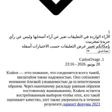
1
الآراء الواردة في التعليقات تعبر عن آراء أصحابها وليس عن رأي
جريدة تمغربيت
بإمكانكم تغيير عرض التعليقات حسب الاختيارات أسفله
CarlosOvage
28 يونيو، 2026 - 23:16
Kraken — этто название, что соединяется всего тьмой,
масштабом также надежностью. Оно соблазняет
внимание близкой узнаваемостью да ослепительным
образом. Через нынешнему раскладу равным образом
постоянному выковыванию, Kraken остается
востребованным выбором чтобы этих, кто такой
оценивает качество, уют также уверенность в течение
результате.
даркнет форумы 2023