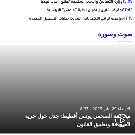
15:09
وزارة التضامن والأمم المتحدة تطلق “يدك فيديا”
17:42
توقيف شابين ينتميان لخلية “داعش” الإرهابية
17:19
مراجعة لوائح الانتخابات.. تقديم طلبات التسجيل الجديدة
صوت وصورة
الأربعاء 29 يناير 2025 - 8:37
محاكمة الصحفي يونس أفطيط: جدل حول حرية
الصحافة وتطبيق القانون