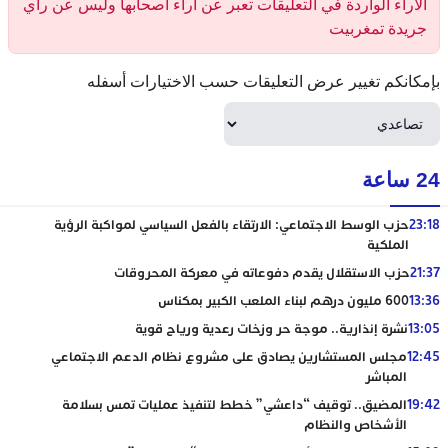
الآراء الواردة في التعليقات تعبر عن آراء أصحابها وليس عن رأي
جريدة تمغربيت
بإمكانكم تغيير عرض التعليقات حسب الاختيارات أسفله
24 ساعة
23:18
حزب الوسط الاجتماعي: الارتقاء بالفعل السياسي لمواكبة الرؤية
الملكية
21:37
حزب الاستقلال يقدم دفوعاته في معركة المحروقات
13:36
600 مليون درهم لبناء الملعب الكبير بمكناس
13:05
نشرة إنذارية.. موجة حر وزخات رعدية ورياح قوية
12:45
مجلس المستشارين يصادق على مشروع نظام الدعم الاجتماعي
المباشر
19:42
المضيق.. توقيف “داعشي” خطط لتنفيذ عمليات تمس بسلامة
الأشخاص والنظام