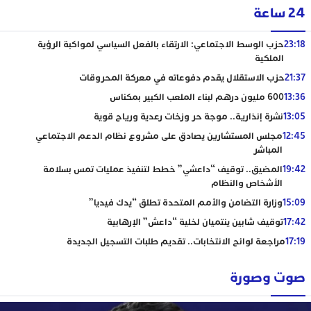
24 ساعة
23:18
حزب الوسط الاجتماعي: الارتقاء بالفعل السياسي لمواكبة الرؤية
الملكية
21:37
حزب الاستقلال يقدم دفوعاته في معركة المحروقات
13:36
600 مليون درهم لبناء الملعب الكبير بمكناس
13:05
نشرة إنذارية.. موجة حر وزخات رعدية ورياح قوية
12:45
مجلس المستشارين يصادق على مشروع نظام الدعم الاجتماعي
المباشر
19:42
المضيق.. توقيف “داعشي” خطط لتنفيذ عمليات تمس بسلامة
الأشخاص والنظام
15:09
وزارة التضامن والأمم المتحدة تطلق “يدك فيديا”
17:42
توقيف شابين ينتميان لخلية “داعش” الإرهابية
17:19
مراجعة لوائح الانتخابات.. تقديم طلبات التسجيل الجديدة
صوت وصورة