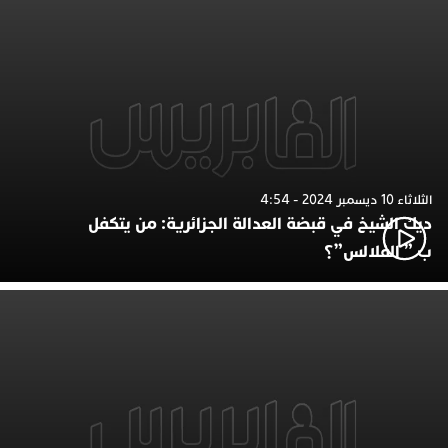
الثلاثاء 10 ديسمبر 2024 - 4:54
ديك الشيخ في قبضة العدالة الجزائرية: من يتكفل
ب ” الفلالس”؟