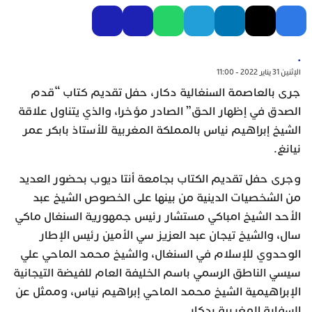
.
الإثنين 31 يناير 2022 - 11:00
جرى بالعاصمة السنغالية دكار، حفل تقديم كتاب “قدم
الصدق في إظهار الحق” الصادر مؤخرا، والذي يتناول علاقة
الشيخ إبراهيم نياس بالمملكة المغربية للأستاذ بابكر عمر
نيانغ.
وجرى حفل تقديم الكتاب بجامعة أنتا ديوب بحضور العديد
من الشخصيات الدينية من بينها على الخصوص الشيخ عبد
الأحد الشيخ امباكي مستشار رئيس جمهورية السنغال ماكي
سال، والشيخ تيجان عبد العزيز سي الأمين رئيس الإطار
الوحدوي للإسلام في السنغال، والشيخ محمد الماحي علي
سيسي الناطق الرسمي باسم الخليفة العام للفيضة التيجانية
الإبراهيمية الشيخ محمد الماحي إبراهيم نياس، وممثل عن
السفارة المغربية بدكار.