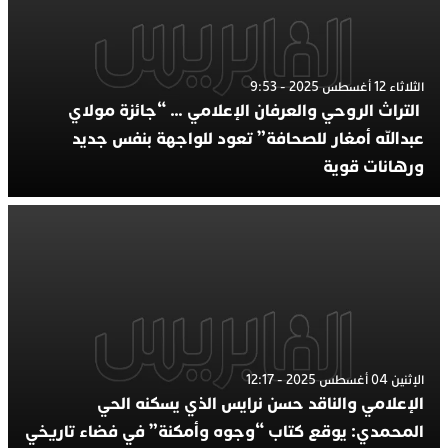
الثلاثاء 12 أغسطس 2025 - 9:53
التراث الروحي والعرفان الإعلامي … “جائزة مولاي
عبدالله أمغار للصحافة” تعود للواجهة بنفس جديد
ورهانات قوية
الإثنين 04 أغسطس 2025 - 12:17
الإعلامي والناقد حسن نرايس الذي يسكنه الحي
المحمدي: يوقع كتاب “وجوه وأمكنة” في فضاء تاريخي