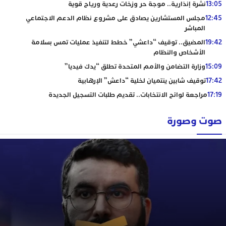
13:05
نشرة إنذارية.. موجة حر وزخات رعدية ورياح قوية
12:45
مجلس المستشارين يصادق على مشروع نظام الدعم الاجتماعي
المباشر
19:42
المضيق.. توقيف “داعشي” خطط لتنفيذ عمليات تمس بسلامة
الأشخاص والنظام
15:09
وزارة التضامن والأمم المتحدة تطلق “يدك فيديا”
17:42
توقيف شابين ينتميان لخلية “داعش” الإرهابية
17:19
مراجعة لوائح الانتخابات.. تقديم طلبات التسجيل الجديدة
صوت وصورة