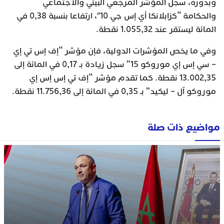
وبدوره، سجل المؤشر المرجعي البيئي والاجتماعي
والحكامة “كزابلانكا أي إس جي 10″، ارتفاعا بنسبة 0,38 في
المائة ليستقر عند 1.055,32 نقطة.
وفي ما يخص المؤشرات الدولية، فإن مؤشر “إف إس تي إي
– سي إس إي موروكو 15” سجل زيادة بـ 0,17 في المائة إلى
13.002,35 نقطة. كما تقدم مؤشر “إف تي إس إس إي
موروكو آل – ليكيد” بـ 0,35 في المائة إلى 11.756,36 نقطة.
مواضيع ذات صلة