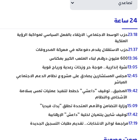
24 ساعة
23:18
حزب الوسط الاجتماعي: الارتقاء بالفعل السياسي لمواكبة الرؤية
الملكية
21:37
حزب الاستقلال يقدم دفوعاته في معركة المحروقات
13:36
600 مليون درهم لبناء الملعب الكبير بمكناس
13:05
نشرة إنذارية.. موجة حر وزخات رعدية ورياح قوية
12:45
مجلس المستشارين يصادق على مشروع نظام الدعم الاجتماعي
المباشر
19:42
المضيق.. توقيف “داعشي” خطط لتنفيذ عمليات تمس بسلامة
الأشخاص والنظام
15:09
وزارة التضامن والأمم المتحدة تطلق “يدك فيديا”
17:42
توقيف شابين ينتميان لخلية “داعش” الإرهابية
17:19
مراجعة لوائح الانتخابات.. تقديم طلبات التسجيل الجديدة
صوت وصورة