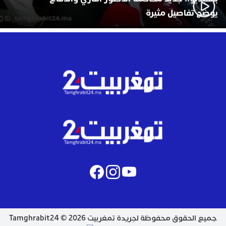
يوضح تفاصيل مثيرة
جميع الحقوق محفوظة لجريدة تمغربيت 2026 © Tamghrabit24