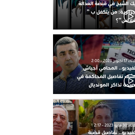
ك الشيخ في قبضة العدالة
جزائرية: من يتكفل ب ”
فلالس”؟
1 أكتوبر 2023 - 2:00
لفيديو.. المحامي أجياش
شف تفاصيل المحاكمة في
يحة تذاكر المونديال
30 مايو 2023 - 2:17
لفيديو.. تفاصيل قضية