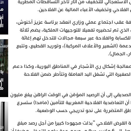
ل الاستعجالي للتخفيف من آثار تأخر التساقطات المطرية
الأربعاء
مح
 الفلاحي وتخفيف الأعباء المالية عن الفلاحين.
أف
ة عقب اجتماع عملي وزاري انعقد برئاسة عزيز أخنوش،
ال
 الذي تم تحضيره تفعيلا للتوجيهات الملكية، يضم ثلاثة
للكسابة والفلاحة عبر سبعة مجالات للتدخل تهم إغاثة
عمة (الشعير والأعلاف المركبة)، وتوريد القطيع، وتتبع
، الجمال).
الإثنين 30
بمعالجة إشكال ري الأشجار في المناطق البورية، وكذا دعم
با
لصغيرة التي تشغل اليد العاملة وتتأطر ضمن الفلاحة
ال
مح
صديقي إلى أن الرصيد المؤمّن في الوقت الراهن يبلغ مليون
رهم، مبرزا أن التعاضدية الفلاحية المغربية للتأمين (مامدا) ستسرع
اطق المتضررة على نحو تدريجي حسب الوضعية.
ة القرض الفلاحي “بذلت مجهودا كبيرا من أجل رصد مبلغ
الثلاثاء 0
مالي مضاعف خلال هذه السنة، يصل إلى 6 ملايير درهم، ويهم عدة برامج للتدخل، مضيفا أن