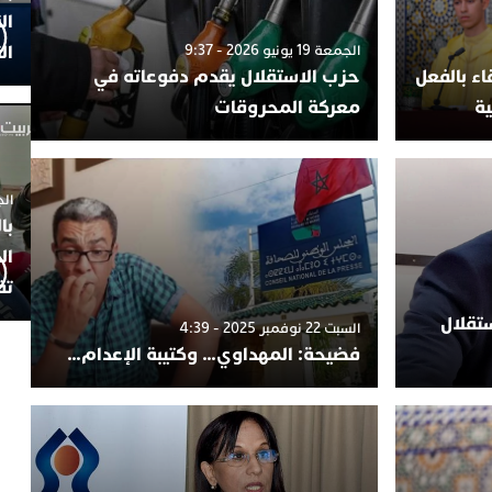
ال
ال
الجمعة 19 يونيو 2026 - 9:37
ء بالفعل
حزب الاستقلال يقدم دفوعاته في
ية
معركة المحروقات
الجمعة 4
با
ال
تف
تقلال
السبت 22 نوفمبر 2025 - 4:39
فضيحة: المهداوي… وكتيبة الإعدام…