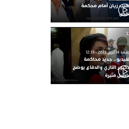
نقيب زيان أمام محكمة
نقض
1 أبريل 2023 - 12:33
لفيديو.. جديد محاكمة
دكتور التازي والدفاع يوضح
اصيل مثيرة