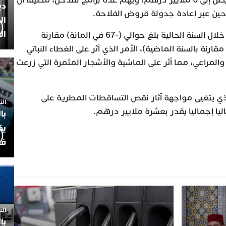
دي
حين عبر إعادة جدولة قروض الفلاحة.
ال
ال
وسجل الوزير أن عجز التساقطات خلال السنة الحالية بلغ حوالي (-67 في المائة) مقارنة
-64 في المائة) مقارنة بالسنة الماضية)، الأمر الذي أثر على الغطاء النباتي
لمراعي، مما أثر على الماشية والأشجار المثمرة التي زرعت
 الذي يتغيى مواجهة آثار نقص التساقطات المطرية على
الثلاثاء 7
يا إجماليا يقدر بعشرة ملايير درهم.
با
يك
فض
الثلاثاء 
با