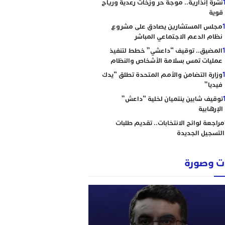
نشرة إنذارية.. موجة حر وزخات رعدية ورياح
قوية
مجلس المستشارين يصادق على مشروع
نظام الدعم الاجتماعي المباشر
المضيق.. توقيف “داعشي” خطط لتنفيذ
عمليات تمس بسلامة الأشخاص والنظام
وزارة التضامن والأمم المتحدة تطلق “يدك
فيديا”
توقيف شابين ينتميان لخلية “داعش”
الإرهابية
مراجعة لوائح الانتخابات.. تقديم طلبات
التسجيل الجديدة
 وصورة