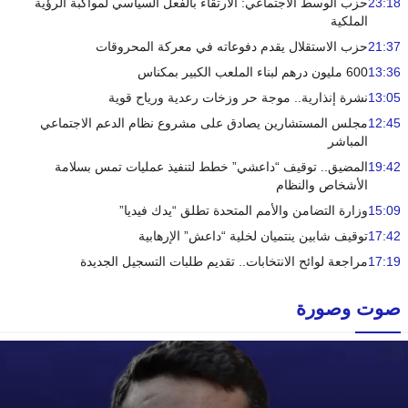
23:18
حزب الوسط الاجتماعي: الارتقاء بالفعل السياسي لمواكبة الرؤية
الملكية
21:37
حزب الاستقلال يقدم دفوعاته في معركة المحروقات
13:36
600 مليون درهم لبناء الملعب الكبير بمكناس
13:05
نشرة إنذارية.. موجة حر وزخات رعدية ورياح قوية
12:45
مجلس المستشارين يصادق على مشروع نظام الدعم الاجتماعي
المباشر
19:42
المضيق.. توقيف “داعشي” خطط لتنفيذ عمليات تمس بسلامة
الأشخاص والنظام
15:09
وزارة التضامن والأمم المتحدة تطلق “يدك فيديا”
17:42
توقيف شابين ينتميان لخلية “داعش” الإرهابية
17:19
مراجعة لوائح الانتخابات.. تقديم طلبات التسجيل الجديدة
صوت وصورة