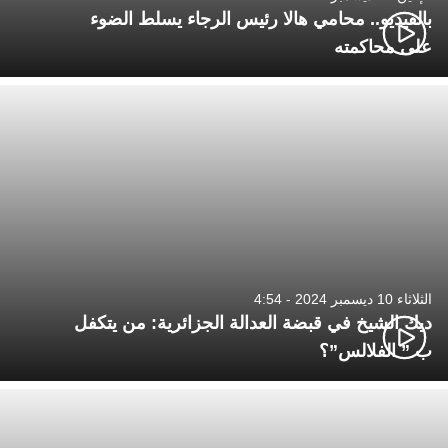
بالفيديو.. محامي هالا رئيس الرجاء يسلط الضوء
على محاكمته
الثلاثاء 10 ديسمبر 2024 - 4:54
ديك الشيخ في قبضة العدالة الجزائرية: من يتكفل
ب ” الفلالس”؟