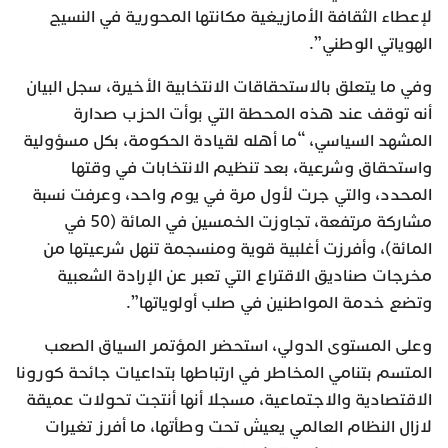
لإعطاء الثقافة الأمازيغية مكانتها المحورية في النسيج
الهوياتي الوطني”.
وفي ما يتعلق بالاستحقاقات الانتخابية الأخيرة، سجل البيان
أنه توقف عند هذه المحطة التي بوأت الحزب صدارة
المشهد السياسي، “ما أهله لقيادة الحكومة، بكل مسؤولية
واستحقاق وشرعية، بعد تنظيم الانتخابات في وقتها
المحدد، والتي جرت لأول مرة في يوم واحد، وعرفت نسبة
مشاركة مرتفعة، تجاوزت الخمسين في المائة (50 في
المائة)، وأفرزت أغلبية قوية ومنسجمة تنهل شرعيتها من
مخرجات صناديق الاقتراع التي تعبر عن الإرادة الشعبية
وتضع خدمة المواطنين في صلب أولوياتها”.
وعلى المستوى الدولي، استحضر المؤتمر السياق الصعب
المتسم بتنامي المخاطر في ارتباطها بتداعيات جائحة كورونا
الاقتصادية والاجتماعية، مسجلا أنها أنتجت تحولات عميقة
لازال النظام العالمي يعيش تحت وطأتها، ما أفرز تغيرات