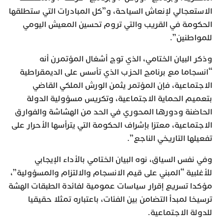
الاستعجالي لإنعاش السياحة، و”كل المبادرات التي ستطلقها
الحكومة في القريب والتي تروم تحسين المعيش اليومي
للمواطنين”.
وذكر البيان الختامي، الذي توج أشغال المؤتمرن أنه
“انسجاما مع برنامج الحزب الذي تأسس على الديمقراطية
الاجتماعية، فإن المؤتمر يثمن الورش الملكي القاضي
بتعميم الحماية الاجتماعية، وتكريس مسؤولية الدولة
الحاضنة ودورها المحوري في الحد من الهشاشة والفوارق
الاجتماعية، معتزا بإشراف الحكومة التي يترأسها الأحرار على
تفعيلها التاريخي الناجع”.
وفي نفس السياق، نوه البيان الختامي بالأداء الإيجابي
للأغلبية “المبني على قيم الانسجام والالتزام والمسؤولية”،
مؤكدا تسريع إقرار سياسات عمومية لفائدة الطبقات الهشة
ترسيخا لمبدأ التضامن بين الفئات، باعتباره تمثلا حقيقيا
للدولة الاجتماعية.