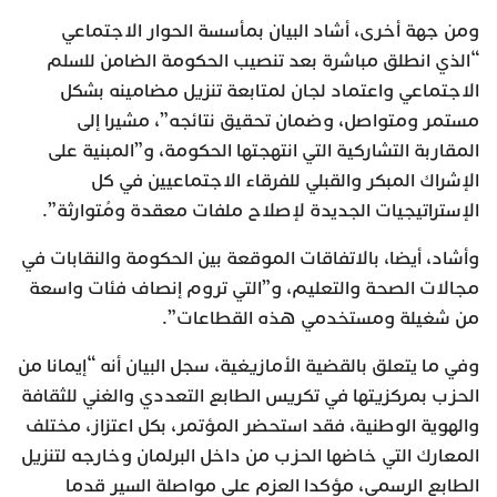
ومن جهة أخرى، أشاد البيان بمأسسة الحوار الاجتماعي
“الذي انطلق مباشرة بعد تنصيب الحكومة الضامن للسلم
الاجتماعي واعتماد لجان لمتابعة تنزيل مضامينه بشكل
مستمر ومتواصل، وضمان تحقيق نتائجه”، مشيرا إلى
المقاربة التشاركية التي انتهجتها الحكومة، و”المبنية على
الإشراك المبكر والقبلي للفرقاء الاجتماعيين في كل
الإستراتيجيات الجديدة لإصلاح ملفات معقدة ومُتوارثة”.
وأشاد، أيضا، بالاتفاقات الموقعة بين الحكومة والنقابات في
مجالات الصحة والتعليم، و”التي تروم إنصاف فئات واسعة
من شغيلة ومستخدمي هذه القطاعات”.
وفي ما يتعلق بالقضية الأمازيغية، سجل البيان أنه “إيمانا من
الحزب بمركزيتها في تكريس الطابع التعددي والغني للثقافة
والهوية الوطنية، فقد استحضر المؤتمر، بكل اعتزاز، مختلف
المعارك التي خاضها الحزب من داخل البرلمان وخارجه لتنزيل
الطابع الرسمي، مؤكدا العزم على مواصلة السير قدما