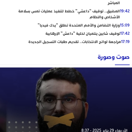
المباشر
19:42
المضيق.. توقيف “داعشي” خطط لتنفيذ عمليات تمس بسلامة
الأشخاص والنظام
15:09
وزارة التضامن والأمم المتحدة تطلق “يدك فيديا”
17:42
توقيف شابين ينتميان لخلية “داعش” الإرهابية
17:19
مراجعة لوائح الانتخابات.. تقديم طلبات التسجيل الجديدة
صوت وصورة
الأربعاء 29 يناير 2025 - 8:37