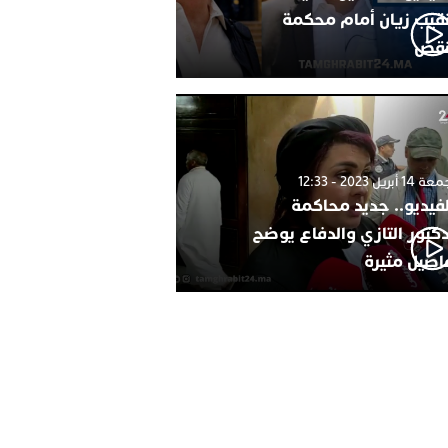
نقيب زيان أمام محكمة
نقض
1 أبريل 2023 - 12:33
لفيديو.. جديد محاكمة
دكتور التازي والدفاع يوضح
اصيل مثيرة