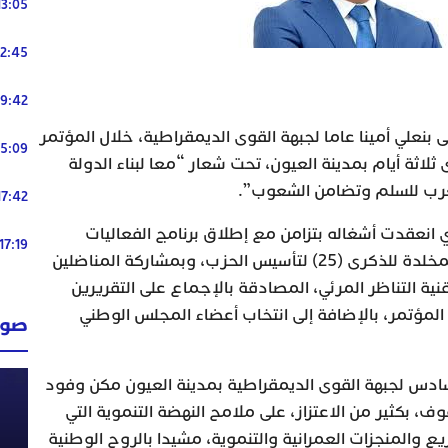
13:05
12:45
19:42
نعلي أمينا عاما لجبهة القوى الديمقراطية، خلال المؤتمر
15:09
اثة أيام بمدينة العيون، تحت شعار “معا لبناء الدولة
رب للسلم وتضامن الشعوب”.
17:42
 انعقدت أشغاله بتزامن مع إطلاق برنامج الفعاليات
17:19
والأنشطة الثقافية والتنظيمية المخلدة للذكرى (25) لتأسيس الحزب، وبمشاركة المناضلين
ة التناظر المرئي، المصادقة بالإجماع على التقريرين
ن المؤتمر، بالإضافة إلى انتخاب أعضاء المجلس الوطني
صوت
لسادس لجبهة القوى الديمقراطية بمدينة العيون مكن وفود
وف، بكثير من الاعتزاز، على ملامح النهضة التنموية التي
ع والمنجزات العمرانية والتنموية، مشيدا بالروح الوطنية