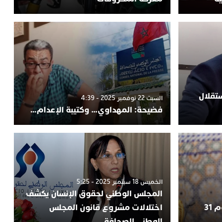
تقلال
السبت 22 نوفمبر 2025 - 4:39
فضيحة: المهداوي… وكتيبة الإعدام…
الخميس 18 سبتمبر 2025 - 5:25
المجلس الوطني لحقوق الإنسان يكشف
“عيد الوحدة “.. الملك يعلن يوم 31
اختلالات مشروع قانون المجلس
الوطني للصحافة