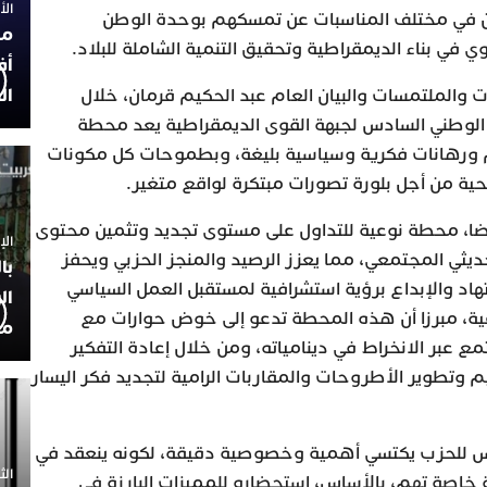
الأربعاء
ون في مختلف المناسبات عن تمسكهم بوحدة الوطن
مح
 في بناء الديمقراطية وتحقيق التنمية الشاملة للبلاد.
أف
ال
ت والملتمسات والبيان العام عبد الحكيم قرمان، خلال
ر الوطني السادس لجبهة القوى الديمقراطية يعد محطة
ورهانات فكرية وسياسية بليغة، وبطموحات كل مكونات
الحية من أجل بلورة تصورات مبتكرة لواقع متغير.
ضا، محطة نوعية للتداول على مستوى تجديد وتثمين محتوى
الإثنين 30
يثي المجتمعي، مما يعزز الرصيد والمنجز الحزبي ويحفز
با
اد والإبداع برؤية استشرافية لمستقبل العمل السياسي
ال
عية، مبرزا أن هذه المحطة تدعو إلى خوض حوارات مع
مح
ع عبر الانخراط في دينامياته، ومن خلال إعادة التفكير
م وتطوير الأطروحات والمقاربات الرامية لتجديد فكر اليسار
س للحزب يكتسي أهمية وخصوصية دقيقة، لكونه ينعقد في
الثلاثاء 0
خاصة تهم، بالأساس، استحضاره للمميزات البارزة في