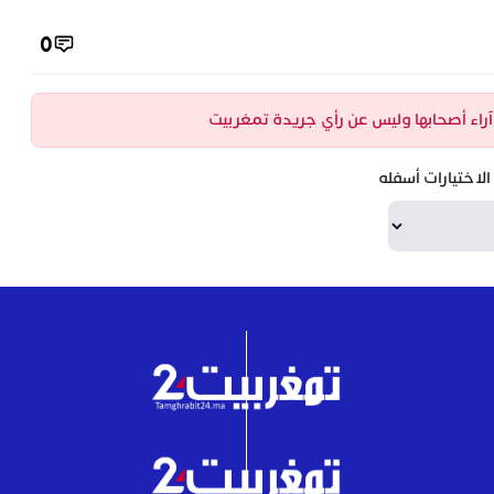
0
ن آراء أصحابها وليس عن رأي جريدة تمغربيت
لاختيارات أسفله