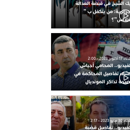
ك الشيخ في قبضة العدالة
جزائرية: من يتكفل ب ”
فلالس”؟
1 أكتوبر 2023 - 2:00
لفيديو.. المحامي أجياش
شف تفاصيل المحاكمة في
يحة تذاكر المونديال
30 مايو 2023 - 2:17
لفيديو.. تفاصيل قضية