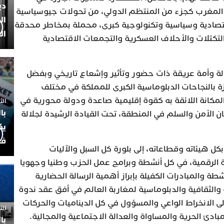
دي
ه المغرب كجزء من المنتظم الدولي، من تحولات جيوسياسية
ال
قتصادية وسياسية وتكنولوجية كبرى، محملة بمخاطر محدقة
ال
لتكتلات والأحلاف العسكرية والتجمعات الاقتصادية
دولة وأمة عريقة ذات حضور وتأثير وإشعاع تاريخي وبفضل
ززة بالنجاحات الدبلوماسية الكبرى للمملكة في مختلف
المكانة اللائقة به كقوة إقليمية صاعدة ودولة محورية في
الثلاثاء 7
با
الأمن والسلم في المنطقة، تحت القيادة الرشيدة لجلالة
يك
فض
ل هيئاته وقطاعاته، إلى بلورة كل السبل والآليات
ئة الرقمية، في كل أنشطة وبرامج عمل الحزب وطنيا وجهويا
طة والمبادرات الكفيلة بإبراز أهمية الرسالة الحضارية
 والثقافية والدبلوماسية لمغاربة العالم في أفق عقد ندوة
لى الانخراط الواعي والمسؤول في كل الديناميات والحركات
الثلاثاء 
بادئ الحرية والمساواة والعدالة الاجتماعية والمجالية.
با