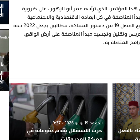
ال
ذا المؤتمر، الذي ترأسه عمر أبو الزهور، على ضرورة
ال
دأ المناصفة في كل أبعاده الاقتصادية والاجتماعية
والسياسية والثقافية والبيئية، وفق الفصل 19 من دستور المملكة، مطالبين بجعل 2022 سنة
تكريس وتقنين وتجسيد مبدأ المناصفة على أرض الواقع،
امج المتصلة به.
الجمعة 4
با
ال
تف
الجمعة 19 يونيو 2026 - 9:37
ء بالفعل
حزب الاستقلال يقدم دفوعاته في
ية
معركة المحروقات