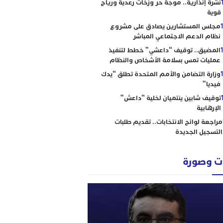
نشرة إنذارية.. موجة حر وزخات رعدية ورياح
قوية
مجلس المستشارين يصادق على مشروع
نظام الدعم الاجتماعي المباشر
المضيق.. توقيف “داعشي” خطط لتنفيذ
عمليات تمس بسلامة الأشخاص والنظام
وزارة التضامن والأمم المتحدة تطلق “يدك
فيديا”
توقيف شابين ينتميان لخلية “داعش”
الإرهابية
مراجعة لوائح الانتخابات.. تقديم طلبات
التسجيل الجديدة
 وصورة