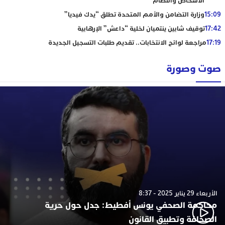
الأشخاص والنظام
15:09
وزارة التضامن والأمم المتحدة تطلق “يدك فيديا”
17:42
توقيف شابين ينتميان لخلية “داعش” الإرهابية
17:19
مراجعة لوائح الانتخابات.. تقديم طلبات التسجيل الجديدة
صوت وصورة
الأربعاء 29 يناير 2025 - 8:37
محاكمة الصحفي يونس أفطيط: جدل حول حرية
الصحافة وتطبيق القانون