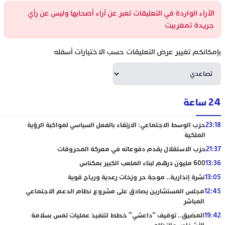
الآراء الواردة في التعليقات تعبر عن آراء أصحابها وليس عن رأي
جريدة تمغربيت
بإمكانكم تغيير عرض التعليقات حسب الاختيارات أسفله
24 ساعة
23:18
حزب الوسط الاجتماعي: الارتقاء بالفعل السياسي لمواكبة الرؤية
الملكية
21:37
حزب الاستقلال يقدم دفوعاته في معركة المحروقات
13:36
600 مليون درهم لبناء الملعب الكبير بمكناس
13:05
نشرة إنذارية.. موجة حر وزخات رعدية ورياح قوية
12:45
مجلس المستشارين يصادق على مشروع نظام الدعم الاجتماعي
المباشر
19:42
المضيق.. توقيف “داعشي” خطط لتنفيذ عمليات تمس بسلامة