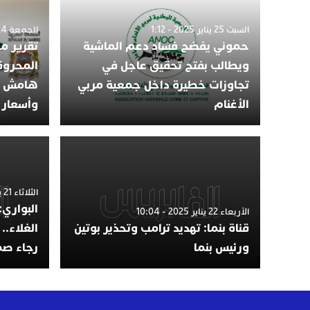
السبت 25 يناير 2025 - 1:12
الجمعة 24 يناير 2025 - 8:51
حموني يفضح فساد دعم الماشية
تقرير م
ويطالب بفتح تحقيق عاجل في
المحروق
تجاوزات خطيرة داخل جمعية مربي
هامش مر
الأغنام
وأسعار 
الثلاثاء 21 يناير 2025 - 11:11
البواري
الأربعاء 22 يناير 2025 - 10:04
قناة بنما: تهديد ترامب وتحذير بوتين
الغلاء..
ورئيس بنما
رجاء صم