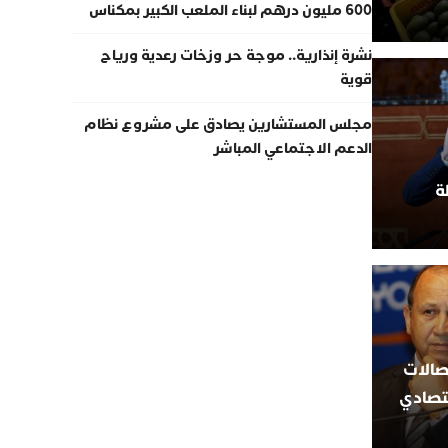
600 مليون درهم لبناء الملعب الكبير بمكناس
نشرة إنذارية.. موجة حر وزخات رعدية ورياح
قوية
مجلس المستشارين يصادق على مشروع نظام
الدعم الاجتماعي المباشر
ة
صالات
تصادي