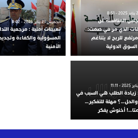
جلس المنافسة عن
الخميس 23 يناير 2025 - 8:02
ات الذي مر في صمت:
تعيينات أمنية : مرجعية التد
تفع للربح لا يتناغم
المسؤولية والكفاءة وتجديد
السوق الدولية
الأمنية
: زيادة الطلب هي السبب في
 والحل…؟ مهلة للتفكير…
تا…! أخنوش يفكر