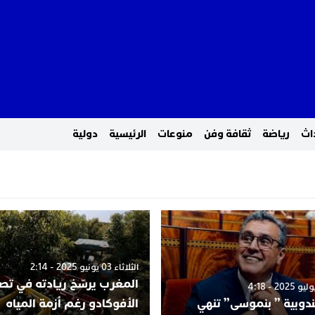
اث
رياضة
ثقافة وفن
منوعات
الرئيسية
دولية
الثلاثاء 03 يونيو 2025 - 2:14
المغرب يرسّخ ريادته في تص
ندوبية ” بنموسى” تنهي
الأفوكادو رغم أزمة المياه