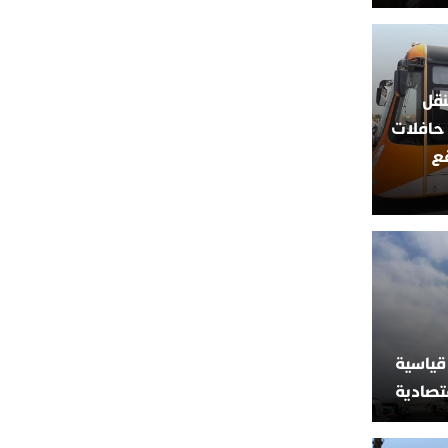
نقل
ري قبل مونديال 2030: حافلات
قع
قياسية