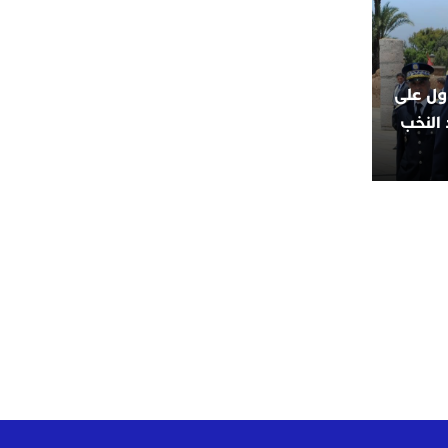
اول على
 النخب