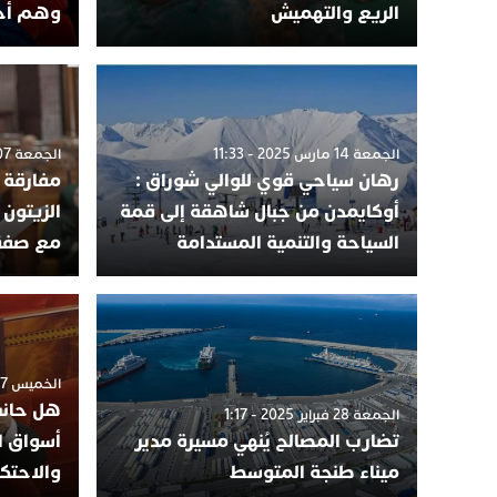
الريع والتهميش
وهم أخن
الجمعة 14 مارس 2025 - 11:33
الجمعة 07 مارس 2025 - 5:57
رهان سياحي قوي للوالي شوراق :
مفارقة 
أوكايمدن من جبال شاهقة إلى قمة
الزيتون
السياحة والتنمية المستدامة
مع صفقا
الخميس 27 فبراير 2025 - 4:26
هل حانت
الجمعة 28 فبراير 2025 - 1:17
تضارب المصالح يُنهي مسيرة مدير
أسواق ا
ميناء طنجة المتوسط
والاحتكا