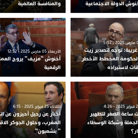
وش الدولة الاجتماعية
والمنافسة العالمية
غريبة: توجه لتصدير زيت
الأربعاء 05 مارس 2025 - 12:52
 لحكومة المخطط الأخطر
أخنوش “مزيف” يروج العمل
ت لاستيراده
الرقمية
الثلاثاء 25 فبراير 2025 - 6:15
 ساعة الصفر لتطهير
أخبار عن رحيل أحيزون عن ات
لجملة وشبكة الوسطاء
المغرب، وحلول الجوكر الاق
ر؟
” بنشعبون”