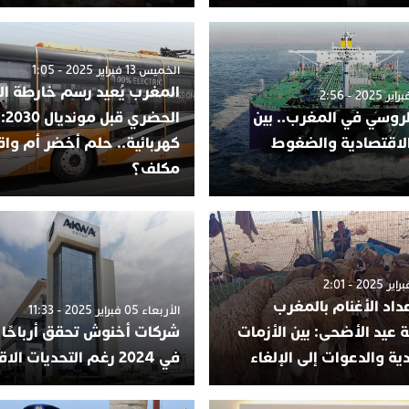
الخميس 13 فبراير 2025 - 1:05
المغرب يُعيد رسم خارطة ال
لروسي في المغرب.. بين
الحض
الاقتصادية والضغوط
كهربائية.. حلم أخضر أم وا
مكلف؟
داد الأغنام بالمغرب
الأربعاء 05 فبراير 2025 - 11:33
 عيد الأضحى: بين الأزمات
شركات أخنوش تحقق أرباحًا 
ية والدعوات إلى الإلغاء
في 2024 رغم التحديات الاقتصادية