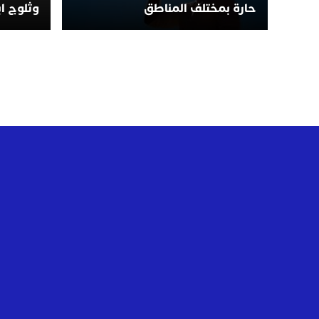
حارة بمختلف المناطق
وثلوج اب