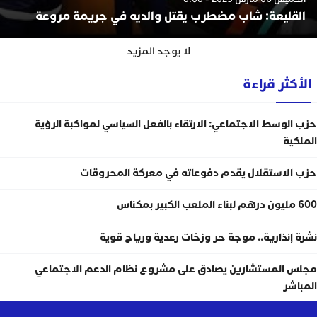
القليعة: شاب مضطرب يقتل والديه في جريمة مروعة
لا يوجد المزيد
الأكثر قراءة
حزب الوسط الاجتماعي: الارتقاء بالفعل السياسي لمواكبة الرؤية
الملكية
حزب الاستقلال يقدم دفوعاته في معركة المحروقات
600 مليون درهم لبناء الملعب الكبير بمكناس
نشرة إنذارية.. موجة حر وزخات رعدية ورياح قوية
مجلس المستشارين يصادق على مشروع نظام الدعم الاجتماعي
المباشر