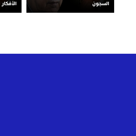
السجون
الأفكار 