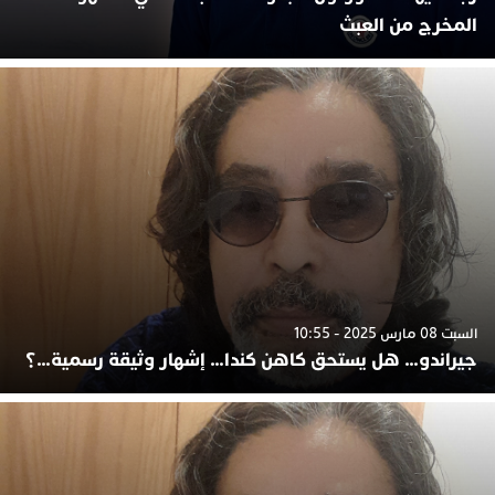
المخرج من العبث
السبت 08 مارس 2025 - 10:55
جيراندو… هل يستحق كاهن كندا… إشهار وثيقة رسمية…؟