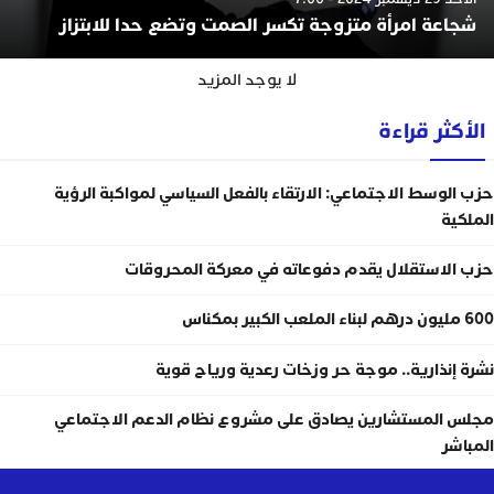
شجاعة امرأة متزوجة تكسر الصمت وتضع حدا للابتزاز
لا يوجد المزيد
الأكثر قراءة
حزب الوسط الاجتماعي: الارتقاء بالفعل السياسي لمواكبة الرؤية
الملكية
حزب الاستقلال يقدم دفوعاته في معركة المحروقات
600 مليون درهم لبناء الملعب الكبير بمكناس
نشرة إنذارية.. موجة حر وزخات رعدية ورياح قوية
مجلس المستشارين يصادق على مشروع نظام الدعم الاجتماعي
المباشر