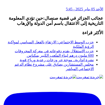
الأحد 05 يناير 2025 - 5:45
عجائب الجزائر في قضية صنصال:حين تؤدي المعلومة
التاريخية إلى الاعتقال باسم أمن الدولة والإرهاب
الأكثر قراءة
حزب الوسط الاجتماعي: الارتقاء بالفعل السياسي لمواكبة
الرؤية الملكية
حزب الاستقلال يقدم دفوعاته في معركة المحروقات
600 مليون درهم لبناء الملعب الكبير بمكناس
نشرة إنذارية.. موجة حر وزخات رعدية ورياح قوية
مجلس المستشارين يصادق على مشروع نظام الدعم
الاجتماعي المباشر