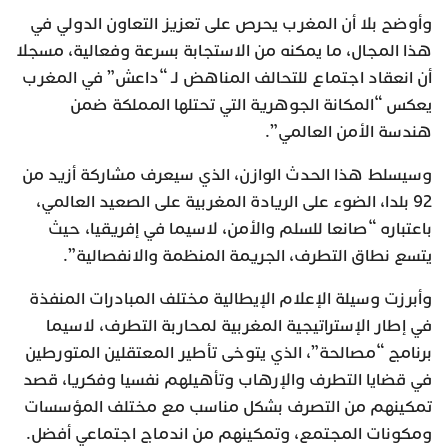
وأوضح بلا أن المغرب يحرص على تعزيز التعاون الدولي في
هذا المجال، ما يمكنه من الاستجابة بسرعة وفعالية، مسجلا
أن انعقاد اجتماع للتحالف المناهض لـ “داعش” في المغرب
يعكس “المكانة الجوهرية التي تحتلها المملكة ضمن
هندسة الأمن العالمي”.
وسيسلط هذا الحدث الوازن، الذي سيعرف مشاركة أزيد من
92 بلدا، الضوء على الريادة المغربية على الصعيد العالمي،
باعتباره “صانعا للسلم والأمن، لاسيما في إفريقيا، حيث
يتسع نطاق التطرف، الجريمة المنظمة والانفصالية”.
وأبرزت وسيلة الإعلام الإيطالية مختلف المبادرات المنفذة
في إطار الإستراتيجية المغربية لمحاربة التطرف، لاسيما
برنامج “مصالحة”، الذي يتوخى تأطير المعتقلين المتورطين
في قضايا التطرف والإرهاب وتأهيلهم نفسيا وفكريا، قصد
تمكينهم من التصرف بشكل مناسب مع مختلف المؤسسات
ومكونات المجتمع، وتمكينهم من اندماج اجتماعي أفضل.