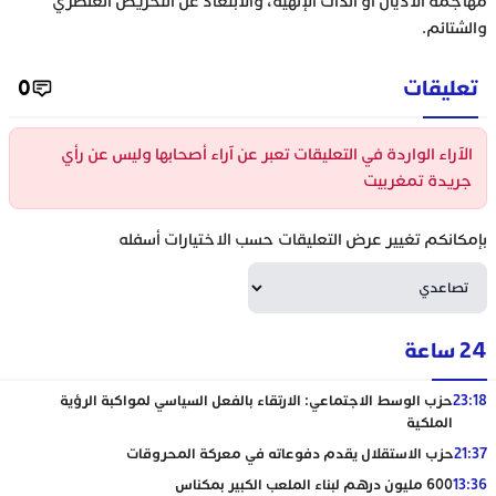
مهاجمة الأديان أو الذات الإلهية، والابتعاد عن التحريض العنصري
والشتائم.
تعليقات
0
الآراء الواردة في التعليقات تعبر عن آراء أصحابها وليس عن رأي
جريدة تمغربيت
بإمكانكم تغيير عرض التعليقات حسب الاختيارات أسفله
24 ساعة
23:18
حزب الوسط الاجتماعي: الارتقاء بالفعل السياسي لمواكبة الرؤية
الملكية
21:37
حزب الاستقلال يقدم دفوعاته في معركة المحروقات
13:36
600 مليون درهم لبناء الملعب الكبير بمكناس