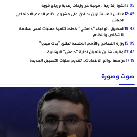
13:05
نشرة إنذارية.. موجة حر وزخات رعدية ورياح قوية
12:45
مجلس المستشارين يصادق على مشروع نظام الدعم الاجتماعي
المباشر
19:42
المضيق.. توقيف “داعشي” خطط لتنفيذ عمليات تمس بسلامة
الأشخاص والنظام
15:09
وزارة التضامن والأمم المتحدة تطلق “يدك فيديا”
17:42
توقيف شابين ينتميان لخلية “داعش” الإرهابية
17:19
مراجعة لوائح الانتخابات.. تقديم طلبات التسجيل الجديدة
صوت وصورة