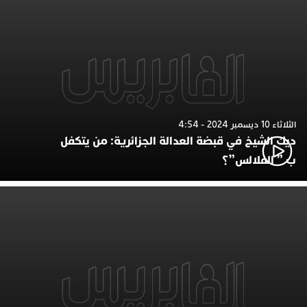
الثلاثاء 10 ديسمبر 2024 - 4:54
ديك الشيخ في قبضة العدالة الجزائرية: من يتكفل
ب ” الفلالس”؟