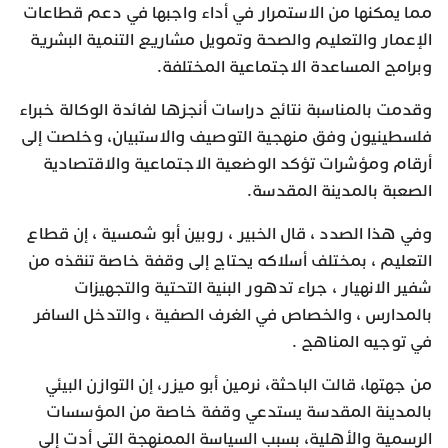
مما يمكنها من الاستمرار في أداء واجبها في دعم قطاعات
الإعمار والتعليم والصحة وتمويل مشاريع التنمية البشرية
وبرامج المساعدة الاجتماعية المختلفة.
وقدمت بالمناسبة نتائج دراسات أنجزها لفائدة الوكالة خبراء
فلسطينيون وفق منهجية التوصيف والاستبيان، وخلصت إلى
أرقام ومؤشرات تؤكد الوضعية الاجتماعية والاقتصادية
الصعبة بالمدينة المقدسة.
وفي هذا الصدد ، قال الخبير ، روبين أبو شمسية ، إن قطاع
التعليم ، بمختلف أسلاكه يحتاج إلى وقفة خاصة تنقذه من
شفير الانهيار ، جراء تدهور البنية التحتية والتجهيزات
بالمدارس ، والخصاص في الغرف الصفية ، والتدخل السافر
في توجيه المناهج .
من جهتها، قالت الباحثة، نرمين أبو ميزر، إن التوازن البيئي
بالمدينة المقدسة يستدعي وقفة خاصة من المؤسسات
الرسمية والأهلية، بسبب السياسة الممنهجة التي أدت إلى