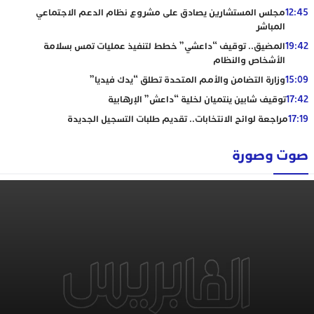
12:45
مجلس المستشارين يصادق على مشروع نظام الدعم الاجتماعي
المباشر
19:42
المضيق.. توقيف “داعشي” خطط لتنفيذ عمليات تمس بسلامة
الأشخاص والنظام
15:09
وزارة التضامن والأمم المتحدة تطلق “يدك فيديا”
17:42
توقيف شابين ينتميان لخلية “داعش” الإرهابية
17:19
مراجعة لوائح الانتخابات.. تقديم طلبات التسجيل الجديدة
صوت وصورة