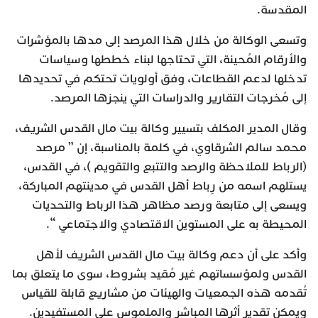
المقدسة.
وتسعى الوكالة من خلال هذا المرصد إلى مدها بالمؤشرات
والأرقام المُحينة، التي تحتاجها لبناء خططها وسياسات
تدخلها لدعم القطاعات، وفق أولويات تحتكم في تحديدها
إلى مُخرجات التقارير والدراسات التي ينجزها المرصد.
وقال المدير المكلف بتسيير وكالة بيت مال القدس الشريف،
محمد سالم الشرقاوي، في كلمة بالمناسبة، إن ” مرصد
(الرباط للملاحظة والرصد والتتبع والتقويم )، في القدس،
يستلهم اسمه من رِباط أهل القدس في مدينتهم المباركة،
ويسعى إلى متابعة ورصد مظاهر هذا الرباط والتحديات
المحيطة به على المستوين الاقتصادي والاجتماعي “.
وأكد على أن دعم وكالة بيت مال القدس الشريف لأهل
القدس ولمؤسساتهم غير مُقيد بشروط، سوى ما يتعلق بما
تُقدمه هذه الجمعيات والهيئات من مشاريع قابلة للقياس
ويمكن تقدير أثرها المباشر والملموس على المستفيدين.