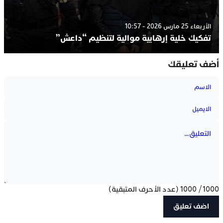
الأربعاء 25 مارس 2026 - 10:57
تفكيك خلية إرهابية موالية لتنظيم “داعش”
أضف تعليقك
1000
/
1000
(عدد الأحرف المتبقية)