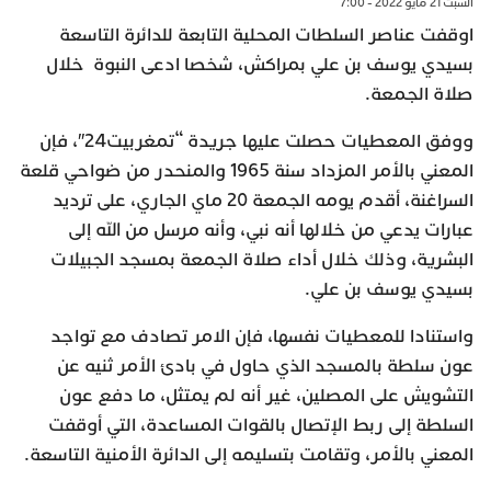
السبت 21 مايو 2022 - 7:00
اوقفت عناصر السلطات المحلية التابعة للدائرة التاسعة
بسيدي يوسف بن علي بمراكش، شخصا ادعى النبوة خلال
صلاة الجمعة.
ووفق المعطيات حصلت عليها جريدة “تمغربيت24″، فإن
المعني بالأمر المزداد سنة 1965 والمنحدر من ضواحي قلعة
السراغنة، أقدم يومه الجمعة 20 ماي الجاري، على ترديد
عبارات يدعي من خلالها أنه نبي، وأنه مرسل من الله إلى
البشرية، وذلك خلال أداء صلاة الجمعة بمسجد الجبيلات
بسيدي يوسف بن علي.
واستنادا للمعطيات نفسها، فإن الامر تصادف مع تواجد
عون سلطة بالمسجد الذي حاول في بادئ الأمر ثنيه عن
التشويش على المصلين، غير أنه لم يمتثل، ما دفع عون
السلطة إلى ربط الإتصال بالقوات المساعدة، التي أوقفت
المعني بالأمر، وتقامت بتسليمه إلى الدائرة الأمنية التاسعة.