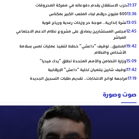
21:37
حزب الاستقلال يقدم دفوعاته في معركة المحروقات
13:36
600 مليون درهم لبناء الملعب الكبير بمكناس
13:05
نشرة إنذارية.. موجة حر وزخات رعدية ورياح قوية
12:45
مجلس المستشارين يصادق على مشروع نظام الدعم الاجتماعي
المباشر
19:42
المضيق.. توقيف “داعشي” خطط لتنفيذ عمليات تمس بسلامة
الأشخاص والنظام
15:09
وزارة التضامن والأمم المتحدة تطلق “يدك فيديا”
17:42
توقيف شابين ينتميان لخلية “داعش” الإرهابية
17:19
مراجعة لوائح الانتخابات.. تقديم طلبات التسجيل الجديدة
صوت وصورة