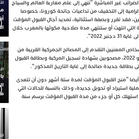
لضرائب غير المباشرة “تنهي إلى علم مغاربة العالم والسياح
الأربعاء
مح
الرامية إلى التخفيف من تداعيات جائحة كورونا، خصوصا
أف
رين، فقد تقرر وبصفة استثنائية، تمديد آجال القبول المؤقت
ال
ة التي انتهت أو ستنتهي مدة صلاحية مكوثها بالمغرب خلال
شخاص المعنيين التقدم إلى المصالح الجمركية القريبة من
محل سكناهم، ابتداء من 30 يونيو 2022، مصحوبين بشهادة تسجيل المركبة وبطاقة القبول
بطاقة جديدة صالحة إلى غاية التاريخ المذكور”.
الإثنين 30
با
 أيضا “منح القبول المؤقت لمدة ستة أشهر دون أن تتعدى
ال
 31 دجنبر 2022 لكل عملية استيراد أو تحويل جديدة، وذلك بالنسبة للحالات التي
مح
د استهلك كل أو جزء من مدة القبول المؤقت برسم سنة
الثلاثاء 0