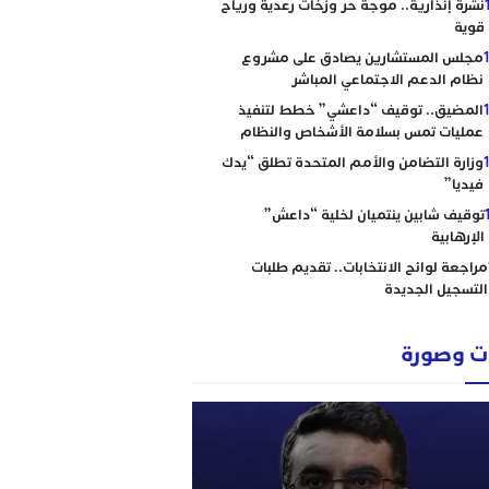
نشرة إنذارية.. موجة حر وزخات رعدية ورياح
قوية
مجلس المستشارين يصادق على مشروع
نظام الدعم الاجتماعي المباشر
المضيق.. توقيف “داعشي” خطط لتنفيذ
عمليات تمس بسلامة الأشخاص والنظام
وزارة التضامن والأمم المتحدة تطلق “يدك
فيديا”
توقيف شابين ينتميان لخلية “داعش”
الإرهابية
مراجعة لوائح الانتخابات.. تقديم طلبات
التسجيل الجديدة
 وصورة