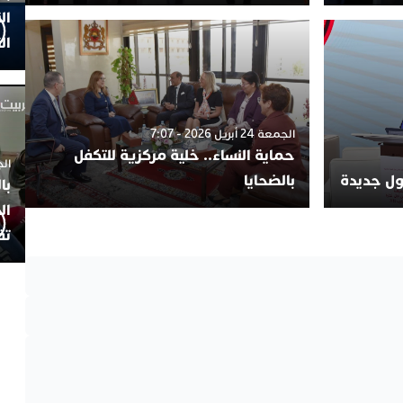
ال
ال
الجمعة 24 أبريل 2026 - 7:07
حماية النساء.. خلية مركزية للتكفل
الجمعة 4
لول جديدة
بالضحايا
با
ال
تف