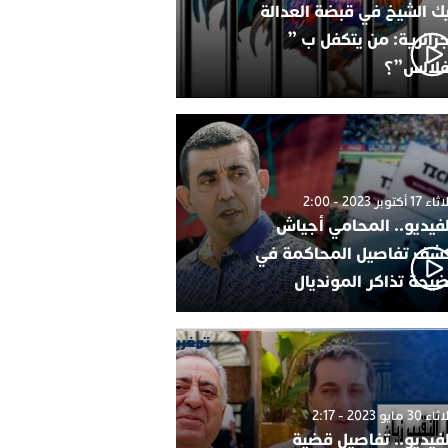
ك الشيخ في قبضة العدالة
جزائرية: من يتكفل ب ”
فلالس”؟
1 أكتوبر 2023 - 2:00
لفيديو.. المحامي أجياش
شف تفاصيل المحاكمة في
يحة تذاكر المونديال
30 مايو 2023 - 2:17
لفيديو.. تفاصيل قضية