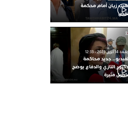
نقيب زيان أمام محكمة
نقض
1 أبريل 2023 - 12:33
لفيديو.. جديد محاكمة
دكتور التازي والدفاع يوضح
اصيل مثيرة