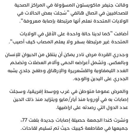
وقالت جنيفر ماكويستون المسؤولة في المراكز الصحية
للصحافيين في اتصال هاتفي “سُجلت بعض الحالات في
الولايات المتحدة نعلم أنها مرتبطة بإصابة معروفة”.
أضافت “كما لدينا حالة واحدة على الأقل في الولايات
المتحدة غير مرتبطة بسفر ولا يعلم المصاب كيف أصيب”.
وجدري القردة مرض نادر يمكن أن ينتقل من الحيوان للإنسان
وبالعكس. وتشمل أعراضه الحمى وآلام العضلات وتضخم
الغدد الليمفاوية والقشعريرة والإرهاق وطفح جلدي يشبه
الجدري على اليدين والوجه.
والمرض عموما متوطن في غرب ووسط إفريقيا، وسجلت
إصابات به في أوروبا منذ أيار/مايو ويتزايد منذ ذلك الحين
عدد الدول التي رصدته على اراضيها.
ونشرت كندا الجمعة حصيلة إصابات جديدة بلغت 77،
جميعها في مقاطعة كيبيك حيث تم تسليم لقاحات.