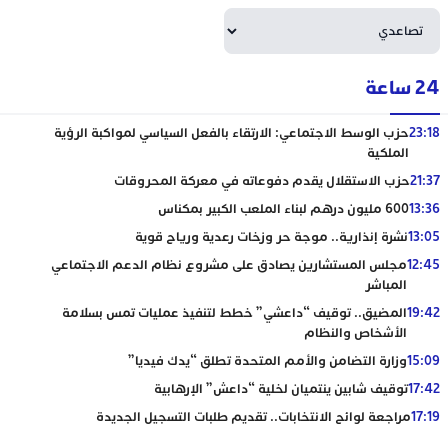
24 ساعة
23:18
حزب الوسط الاجتماعي: الارتقاء بالفعل السياسي لمواكبة الرؤية
الملكية
21:37
حزب الاستقلال يقدم دفوعاته في معركة المحروقات
13:36
600 مليون درهم لبناء الملعب الكبير بمكناس
13:05
نشرة إنذارية.. موجة حر وزخات رعدية ورياح قوية
12:45
مجلس المستشارين يصادق على مشروع نظام الدعم الاجتماعي
المباشر
19:42
المضيق.. توقيف “داعشي” خطط لتنفيذ عمليات تمس بسلامة
الأشخاص والنظام
15:09
وزارة التضامن والأمم المتحدة تطلق “يدك فيديا”
17:42
توقيف شابين ينتميان لخلية “داعش” الإرهابية
17:19
مراجعة لوائح الانتخابات.. تقديم طلبات التسجيل الجديدة