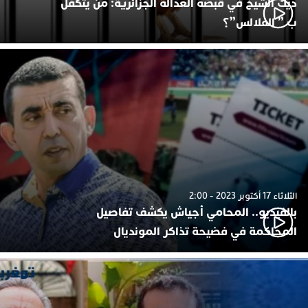
ديك الشيخ في قبضة العدالة الجزائرية: من يتكفل
ب ” الفلالس”؟
الثلاثاء 17 أكتوبر 2023 - 2:00
بالفيديو.. المحامي أجياش يكشف تفاصيل
المحاكمة في فضيحة تذاكر المونديال