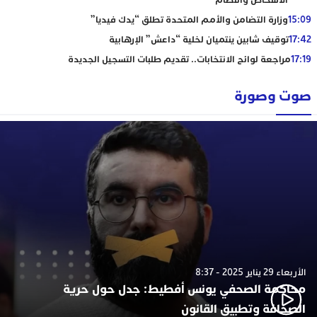
الأشخاص والنظام
15:09
وزارة التضامن والأمم المتحدة تطلق “يدك فيديا”
17:42
توقيف شابين ينتميان لخلية “داعش” الإرهابية
17:19
مراجعة لوائح الانتخابات.. تقديم طلبات التسجيل الجديدة
صوت وصورة
الأربعاء 29 يناير 2025 - 8:37
محاكمة الصحفي يونس أفطيط: جدل حول حرية
الصحافة وتطبيق القانون