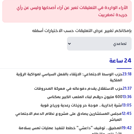
الآراء الواردة في التعليقات تعبر عن آراء أصحابها وليس عن رأي
جريدة تمغربيت
بإمكانكم تغيير عرض التعليقات حسب الاختيارات أسفله
24 ساعة
23:18
حزب الوسط الاجتماعي: الارتقاء بالفعل السياسي لمواكبة الرؤية
الملكية
21:37
حزب الاستقلال يقدم دفوعاته في معركة المحروقات
13:36
600 مليون درهم لبناء الملعب الكبير بمكناس
13:05
نشرة إنذارية.. موجة حر وزخات رعدية ورياح قوية
12:45
مجلس المستشارين يصادق على مشروع نظام الدعم الاجتماعي
المباشر
19:42
المضيق.. توقيف “داعشي” خطط لتنفيذ عمليات تمس بسلامة