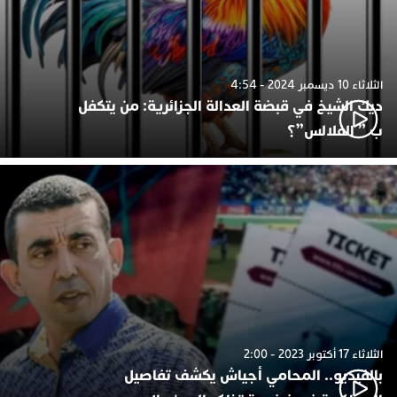
الثلاثاء 10 ديسمبر 2024 - 4:54
ديك الشيخ في قبضة العدالة الجزائرية: من يتكفل
ب ” الفلالس”؟
الثلاثاء 17 أكتوبر 2023 - 2:00
بالفيديو.. المحامي أجياش يكشف تفاصيل