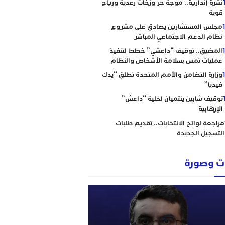
نشرة إنذارية.. موجة حر وزخات رعدية ورياح
قوية
مجلس المستشارين يصادق على مشروع
نظام الدعم الاجتماعي المباشر
المضيق.. توقيف “داعشي” خطط لتنفيذ
عمليات تمس بسلامة الأشخاص والنظام
وزارة التضامن والأمم المتحدة تطلق “يدك
فيديا”
توقيف شابين ينتميان لخلية “داعش”
الإرهابية
مراجعة لوائح الانتخابات.. تقديم طلبات
التسجيل الجديدة
 وصورة