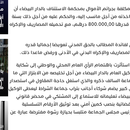
الأربعاء
لمكلفة بجرائم الأموال بمحكمة الاستئناف بالدار البيضاء أن
مح
ؤاخذته من أجل مانسب إليه، والحكم عليه من أجل ذلك بسنة
أف
واحدة حبسا نافذا، وغرامة نافذة قدرها 800.000,00 درهم، مع تحميله المصاريف والإكراه
ال
فائدة المطالب بالحق المدني تعويضا إجماليا قدره
ستأثرت باهتمام الرأي العام المحلي والوطني إلى شكاية
الإثنين 30
با
 العام بالدار البيضاء من أجل تخليصه من الابتزاز التي ما
ال
ماعة السالف ذكره والذي استغل حاجة المقاول في استصدار
مح
ير يضم شركاء أجانب بتراب جماعة الشراط ليعطى الوكيل
لبيضاء تعليماته للاستماع إلى المشتكي في محضر قانوني
قضائية بنصب كمين أمني بعد توثيق الأرقام التسلسلية
رئيس مجلس الجماعة متلبسا بحيازة رشوة مفترضة عبارة عن
الثلاثاء 0