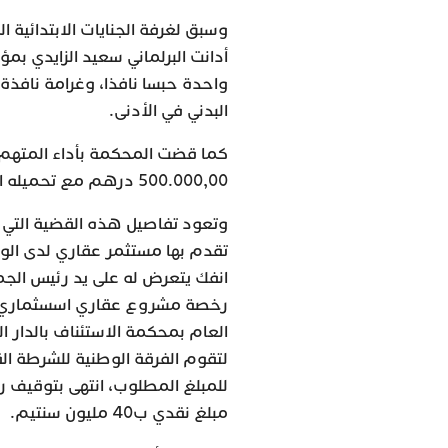
وسبق لغرفة الجنايات الابتدائية ا
أدانت البرلماني سعيد الزايدي بم
البدني في الأدنى.
كما قضت المحكمة بأداء المتهم ل
500.000,00 درهم مع تحميله المصاريف والإكراه البدني في الأدنى ورفض ماعدا ذلك.
وتعود تفاصيل هذه القضية التي ا
تقدم بها مستثمر عقاري لدى الوكيل
انفك يتعرض له على يد رئيس الج
رخصة مشروع عقاري اسسثماري كب
العام بمحكمة الاستئناف بالدار ا
لتقوم الفرقة الوطنية للشرطة ال
للمبلغ المطلوب، انتهى بتوقيف 
مبلغ نقدي ب40 مليون سنتيم.