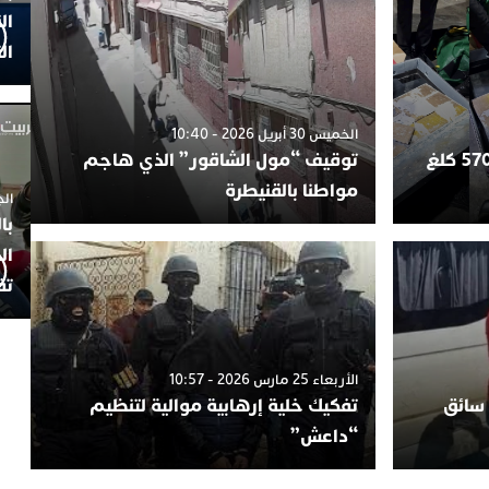
ال
ال
الخميس 30 أبريل 2026 - 10:40
طنجة.. إحباط محاولة تهريب 570 كلغ
توقيف “مول الشاقور” الذي هاجم
مواطنا بالقنيطرة
الجمعة 4
با
ال
تف
الأربعاء 25 مارس 2026 - 10:57
 سائق
تفكيك خلية إرهابية موالية لتنظيم
“داعش”