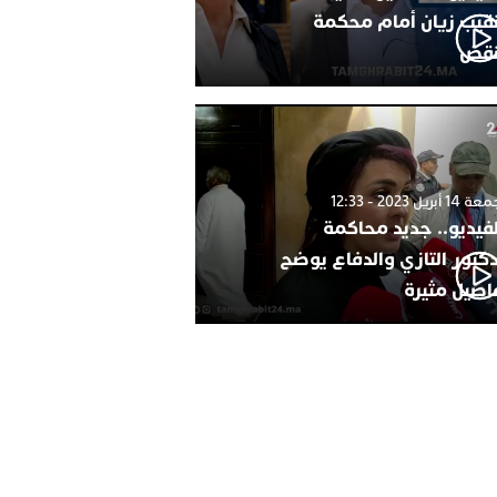
نقيب زيان أمام محكمة
نقض
1 أبريل 2023 - 12:33
لفيديو.. جديد محاكمة
دكتور التازي والدفاع يوضح
اصيل مثيرة