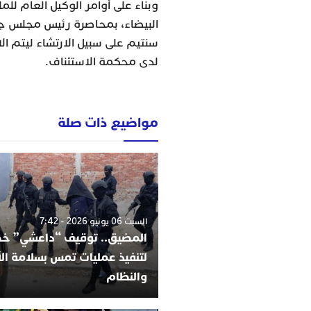
وبناء على أوامر الوكيل العام لل
سنتيم على سبيل الارتشاء ليتم ال
لدى محكمة الاستئناف.
مواضيع ذات صلة
السبت 06 يونيو 2026 - 7:42
المضيق.. توقيف “داعشي” 
لتنفيذ عمليات تمس بسلامة ا
والنظام