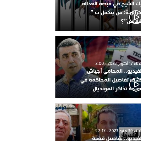
ك الشيخ في قبضة العدالة
جزائرية: من يتكفل ب ”
فلالس”؟
1 أكتوبر 2023 - 2:00
لفيديو.. المحامي أجياش
شف تفاصيل المحاكمة في
يحة تذاكر المونديال
30 مايو 2023 - 2:17
لفيديو.. تفاصيل قضية