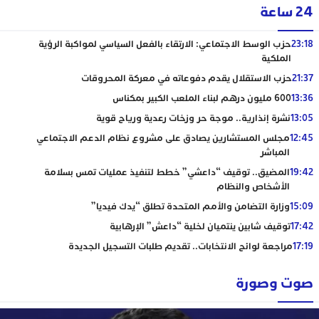
24 ساعة
23:18
حزب الوسط الاجتماعي: الارتقاء بالفعل السياسي لمواكبة الرؤية
الملكية
21:37
حزب الاستقلال يقدم دفوعاته في معركة المحروقات
13:36
600 مليون درهم لبناء الملعب الكبير بمكناس
13:05
نشرة إنذارية.. موجة حر وزخات رعدية ورياح قوية
12:45
مجلس المستشارين يصادق على مشروع نظام الدعم الاجتماعي
المباشر
19:42
المضيق.. توقيف “داعشي” خطط لتنفيذ عمليات تمس بسلامة
الأشخاص والنظام
15:09
وزارة التضامن والأمم المتحدة تطلق “يدك فيديا”
17:42
توقيف شابين ينتميان لخلية “داعش” الإرهابية
17:19
مراجعة لوائح الانتخابات.. تقديم طلبات التسجيل الجديدة
صوت وصورة