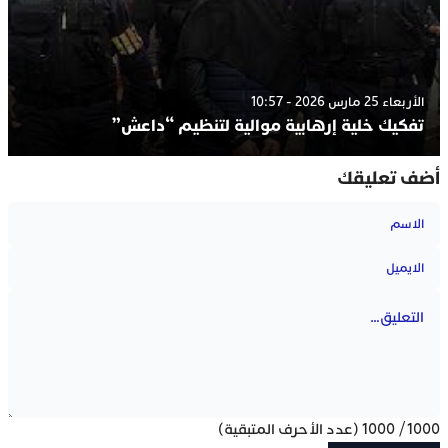
الأربعاء 25 مارس 2026 - 10:57
تفكيك خلية إرهابية موالية لتنظيم “داعش”
أضف تعليقك
1000
/
1000
(عدد الأحرف المتبقية)