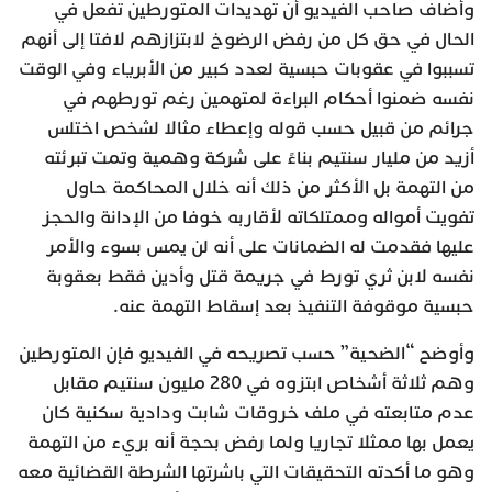
وأضاف صاحب الفيديو أن تهديدات المتورطين تفعل في
الحال في حق كل من رفض الرضوخ لابتزازهم لافتا إلى أنهم
تسببوا في عقوبات حبسية لعدد كبير من الأبرياء وفي الوقت
نفسه ضمنوا أحكام البراءة لمتهمين رغم تورطهم في
جرائم من قبيل حسب قوله وإعطاء مثالا لشخص اختلس
أزيد من مليار سنتيم بناءً على شركة وهمية وتمت تبرئته
من التهمة بل الأكثر من ذلك أنه خلال المحاكمة حاول
تفويت أمواله وممتلكاته لأقاربه خوفا من الإدانة والحجز
عليها فقدمت له الضمانات على أنه لن يمس بسوء والأمر
نفسه لابن ثري تورط في جريمة قتل وأدين فقط بعقوبة
حبسية موقوفة التنفيذ بعد إسقاط التهمة عنه.
وأوضح “الضحية” حسب تصريحه في الفيديو فإن المتورطين
وهم ثلاثة أشخاص ابتزوه في 280 مليون سنتيم مقابل
عدم متابعته في ملف خروقات شابت ودادية سكنية كان
يعمل بها ممثلا تجاريا ولما رفض بحجة أنه بريء من التهمة
وهو ما أكدته التحقيقات التي باشرتها الشرطة القضائية معه