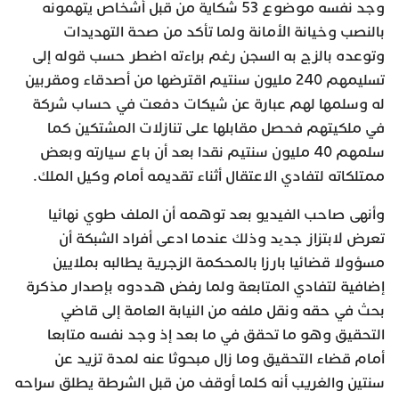
وجد نفسه موضوع 53 شكاية من قبل أشخاص يتهمونه
بالنصب وخيانة الأمانة ولما تأكد من صحة التهديدات
وتوعده بالزج به السجن رغم براءته اضطر حسب قوله إلى
تسليمهم 240 مليون سنتيم اقترضها من أصدقاء ومقربين
له وسلمها لهم عبارة عن شيكات دفعت في حساب شركة
في ملكيتهم فحصل مقابلها على تنازلات المشتكين كما
سلمهم 40 مليون سنتيم نقدا بعد أن باع سيارته وبعض
ممتلكاته لتفادي الاعتقال أثناء تقديمه أمام وكيل الملك.
وأنهى صاحب الفيديو بعد توهمه أن الملف طوي نهائيا
تعرض لابتزاز جدید وذلك عندما ادعى أفراد الشبكة أن
مسؤولا قضائيا بارزا بالمحكمة الزجرية يطالبه بملايين
إضافية لتفادي المتابعة ولما رفض هددوه بإصدار مذكرة
بحث في حقه ونقل ملفه من النيابة العامة إلى قاضي
التحقيق وهو ما تحقق في ما بعد إذ وجد نفسه متابعا
أمام قضاء التحقيق وما زال مبحوثا عنه لمدة تزيد عن
سنتين والغريب أنه كلما أوقف من قبل الشرطة يطلق سراحه