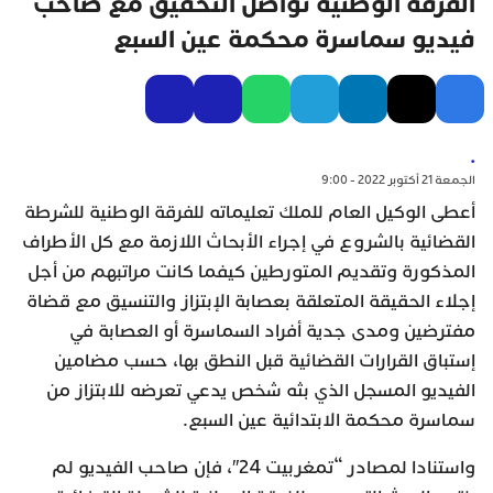
الفرقة الوطنية تواصل التحقيق مع صاحب
فيديو سماسرة محكمة عين السبع
.
الجمعة 21 أكتوبر 2022 - 9:00
أعطى الوكيل العام للملك تعليماته للفرقة الوطنية للشرطة
القضائية بالشروع في إجراء الأبحاث اللازمة مع كل الأطراف
المذكورة وتقديم المتورطين كيفما كانت مراتبهم من أجل
إجلاء الحقيقة المتعلقة بعصابة الإبتزاز والتنسيق مع قضاة
مفترضين ومدى جدية أفراد السماسرة أو العصابة في
إستباق القرارات القضائية قبل النطق بها، حسب مضامين
الفيديو المسجل الذي بثه شخص يدعي تعرضه للابتزاز من
سماسرة محكمة الابتدائية عين السبع.
واستنادا لمصادر “تمغربيت 24″، فإن صاحب الفيديو لم