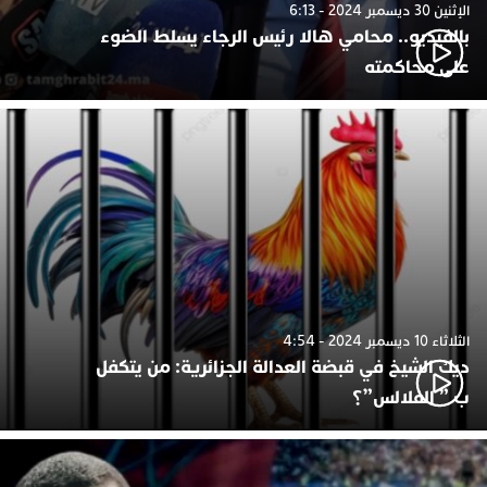
الإثنين 30 ديسمبر 2024 - 6:13
بالفيديو.. محامي هالا رئيس الرجاء يسلط الضوء
على محاكمته
الثلاثاء 10 ديسمبر 2024 - 4:54
ديك الشيخ في قبضة العدالة الجزائرية: من يتكفل
ب ” الفلالس”؟