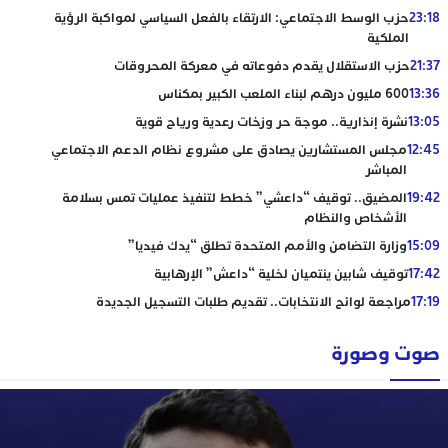
23:18
حزب الوسط الاجتماعي: الارتقاء بالفعل السياسي لمواكبة الرؤية
الملكية
21:37
حزب الاستقلال يقدم دفوعاته في معركة المحروقات
13:36
600 مليون درهم لبناء الملعب الكبير بمكناس
13:05
نشرة إنذارية.. موجة حر وزخات رعدية ورياح قوية
12:45
مجلس المستشارين يصادق على مشروع نظام الدعم الاجتماعي
المباشر
19:42
المضيق.. توقيف “داعشي” خطط لتنفيذ عمليات تمس بسلامة
الأشخاص والنظام
15:09
وزارة التضامن والأمم المتحدة تطلق “يدك فيديا”
17:42
توقيف شابين ينتميان لخلية “داعش” الإرهابية
17:19
مراجعة لوائح الانتخابات.. تقديم طلبات التسجيل الجديدة
صوت وصورة