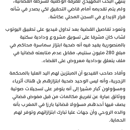
ينتهي البحث التمهيدي للفرقة الوطنية للشرطة القضائية،
ولم يتم تقديمه أمام قاضي التحقيق لكي يصدر في شأنه
قرار الإيداع في السجن المحلي عكاشة.
وتعود تفاصيل القضية بعد تداول فيديو على تطبيق اليوتوب
لشاب كان مشرفا على تسويق مشروع ودادية سكنية
بالمنصورية يفيد فيه أنه ضحية ابتزاز سماسرة محاكم في
مبلغ 280 مليون سنتيم، مقابل عدم متابعته قضائيا في
ملف يتعلق بودادية معروض على القضاء.
وأفاد صاحب الفيديو أن المبتزين لهم اليد العليا بالمحكمة
الزجرية، وأنه ليس الوحيد ضحية ابتزازهم بل هناك أثرياء
ومسؤولون کبار مشيرا إلى أنه يتوفر على تسجيلات صوتية
ووثائق عبارة عن تفريغ مكالمات من قبل مفوض قضائي
يصف فيها أحدهم مسؤولا قضائيا بارزا في المغرب بأنه
والده الروحي وأن جهات عليا تبارك ابتزازاتهم وتوفر لهم
الحماية.